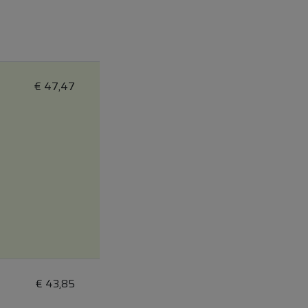
€
47,47
€
43,85