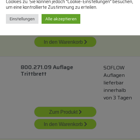
lieferbar
Cookies zu. Sie können jedoch "Cookie-Einstellungen" besuchen,
um eine kontrollierte Zustimmung zu erteilen.
innerhalb
von 3 Tagen
Einstellungen
Alle akzeptieren
Zum Produkt
In den Warenkorb
800.271.09 Auflage
SOFLOW
Trittbrett
Auflagen
lieferbar
innerhalb
von 3 Tagen
Zum Produkt
In den Warenkorb