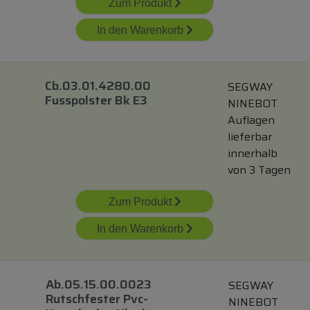
Zum Produkt
In den Warenkorb
Cb.03.01.4280.00
SEGWAY
Fusspolster Bk E3
NINEBOT
Auflagen
lieferbar
innerhalb
von 3 Tagen
Zum Produkt
In den Warenkorb
Ab.05.15.00.0023
SEGWAY
Rutschfester Pvc-
NINEBOT