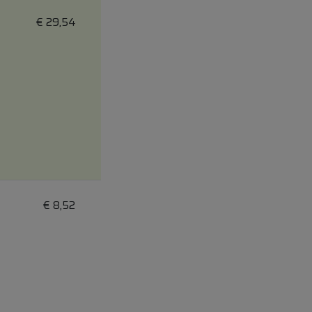
€
29,54
€
8,52