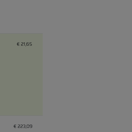
€
21,65
€
223,09