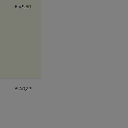
€
45,60
€
40,22