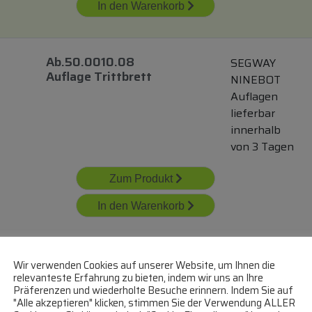
In den Warenkorb
Ab.50.0010.08
SEGWAY
Auflage Trittbrett
NINEBOT
Auflagen
lieferbar
innerhalb
von 3 Tagen
Zum Produkt
In den Warenkorb
Ab.05.14.00.0198
SEGWAY
Wir verwenden Cookies auf unserer Website, um Ihnen die
Fusspolster E2 Pro
relevanteste Erfahrung zu bieten, indem wir uns an Ihre
NINEBOT
Präferenzen und wiederholte Besuche erinnern. Indem Sie auf
Auflagen
"Alle akzeptieren" klicken, stimmen Sie der Verwendung ALLER