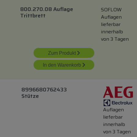
800.270.08 Auflage
SOFLOW
Trittbrett
Auflagen
lieferbar
innerhalb
von 3 Tagen
Zum Produkt
In den Warenkorb
8996680762433
Stütze
Auflagen
lieferbar
innerhalb
von 3 Tagen