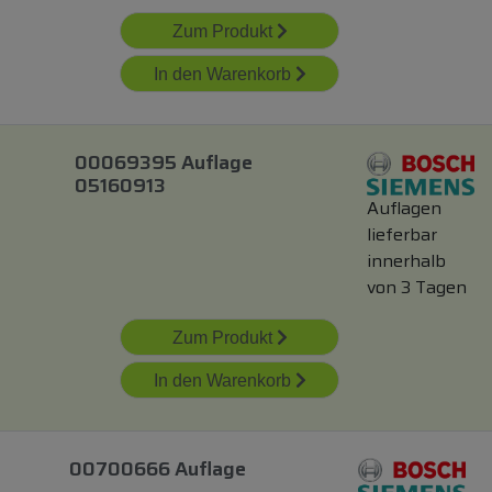
Zum Produkt
In den Warenkorb
00069395 Auflage
05160913
Auflagen
lieferbar
innerhalb
von 3 Tagen
Zum Produkt
In den Warenkorb
00700666 Auflage