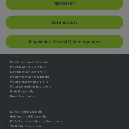
Impressum
Datenschutz
Allgemeine Geschäftsbedingungen
Waschmaschine Ersatzteile
Waschtrockner Ersatzteile
Geschirrspüler Ersatzteile
Waschmaschinen Ersatzteile
Wäschetrockner Ersatzteile
Waschvolltrockner Ersatzteile
Miele Ersatzteile
Bosch Ersatzteile
Kühlschrank Ersatzteile
Gefrierschrank Ersatzteile
Kühl-/Gefrierkombination Ersatzteile
Tiefkühler Ersatzteile