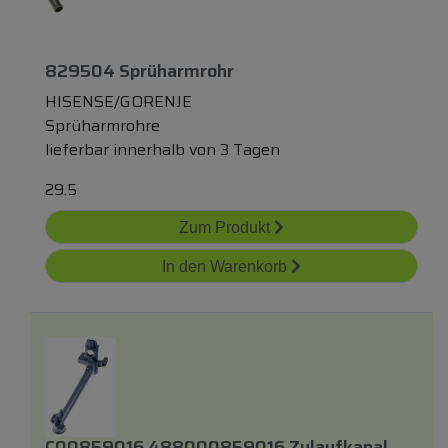
829504 Sprüharmrohr
HISENSE/GORENJE
Sprüharmrohre
lieferbar innerhalb von 3 Tagen
29.5
Zum Produkt
In den Warenkorb
C00859016 488000859016 Zulaufkanal