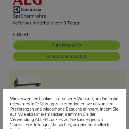
Sprüharmrohre
lieferbar innerhalb von 3 Tagen
€
86,81
Zum Produkt
In den Warenkorb
Wir verwenden Cookies auf unserer Website, um Ihnen die
relevanteste Erfahrung zu bieten, indem wir uns an Ihre
228210000854 Zulaufrohr Sprüharm
oben
Präferenzen und wiederholte Besuche erinnern. Indem Sie
auf "Alle akzeptieren" klicken, stimmen Sie der
GALANZ
Verwendung ALLER Cookies zu. Sie können jedoch
Sprüharmrohre
"Cookie-Einstellungen" besuchen, um eine kontrollierte