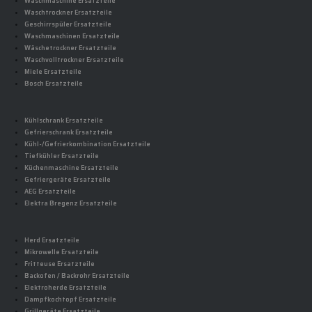
Waschmaschine Ersatzteile
Waschtrockner Ersatzteile
Geschirrspüler Ersatzteile
Waschmaschinen Ersatzteile
Wäschetrockner Ersatzteile
Waschvolltrockner Ersatzteile
Miele Ersatzteile
Bosch Ersatzteile
Kühlschrank Ersatzteile
Gefrierschrank Ersatzteile
Kühl-/Gefrierkombination Ersatzteile
Tiefkühler Ersatzteile
Küchenmaschine Ersatzteile
Gefriergeräte Ersatzteile
AEG Ersatzteile
Elektra Bregenz Ersatzteile
Herd Ersatzteile
Mikrowelle Ersatzteile
Fritteuse Ersatzteile
Backofen / Backrohr Ersatzteile
Elektroherde Ersatzteile
Dampfkochtopf Ersatzteile
Grillgeräte Ersatzteile