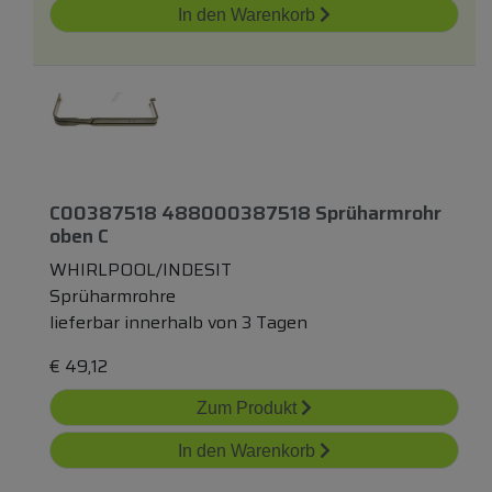
In den Warenkorb
C00387518 488000387518 Sprüharmrohr
oben
C
WHIRLPOOL/INDESIT
Sprüharmrohre
lieferbar innerhalb von 3 Tagen
€
49,12
Zum Produkt
In den Warenkorb