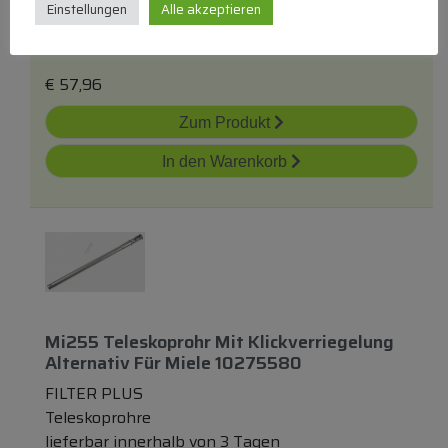
Einstellungen
Alle akzeptieren
Teleskoprohre
lieferbar innerhalb von 3 Tagen
€
57,96
Zum Produkt
In den Warenkorb
Mi255 Teleskoprohr Mit Klickverriegelung
Alternativ Für Miele 10275580
FILTER PLUS
Teleskoprohre
lieferbar innerhalb von 3 Tagen