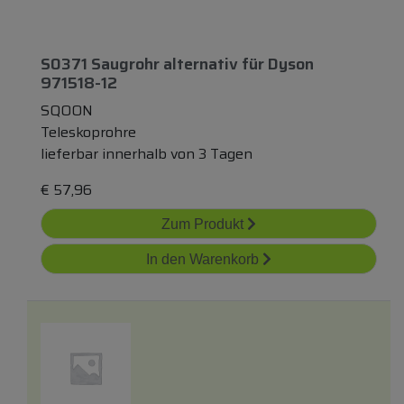
S0371 Saugrohr
alternativ
für
Dyson
971518-12
SQOON
Teleskoprohre
lieferbar innerhalb von 3 Tagen
€
57,96
Zum Produkt
In den Warenkorb