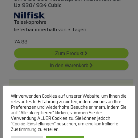
Uz 930/ 934 Cubic
Teleskoprohre
lieferbar innerhalb von 3 Tagen
74.88
Zum Produkt
In den Warenkorb
Wir verwenden Cookies auf unserer Website, um Ihnen die
relevanteste Erfahrung zu bieten, indem wir uns an Ihre
Präferenzen und wiederholte Besuche erinnern. Indem Sie
auf "Alle akzeptieren" klicken, stimmen Sie der
Verwendung ALLER Cookies zu. Sie können jedoch
S0372 Saugrohr Light Kupfer
alternativ
für
"Cookie-Einstellungen" besuchen, um eine kontrollierte
Dyson V12 971518-14
Zustimmung zu erteilen.
SQOON