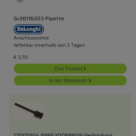
Gr26116203 Pipette
Anschlussrohre
lieferbar innerhalb von 3 Tagen
€
3,70
Zum Produkt
In den Warenkorb
17000614 996530068609 Verbindung