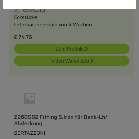
4043002
Eckstücke
lieferbar innerhalb von 4 Wochen
€
74,76
Zum Produkt
In den Warenkorb
Z260582 Fitting S.iron
für
Bank-Lh/
Abdeckung
BERTAZZONI