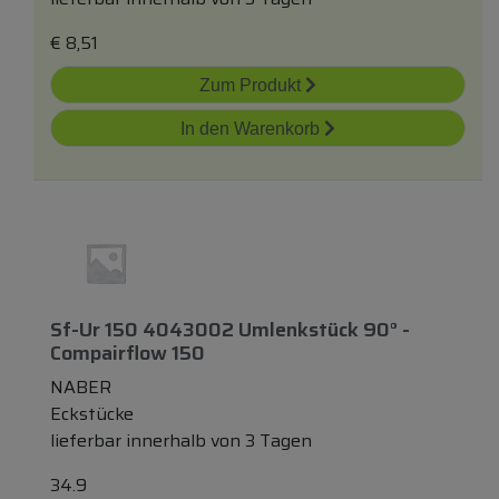
€
8,51
Zum Produkt
In den Warenkorb
Sf-Ur 150 4043002 Umlenkstück 90° -
Compairflow 150
NABER
Eckstücke
lieferbar innerhalb von 3 Tagen
34.9