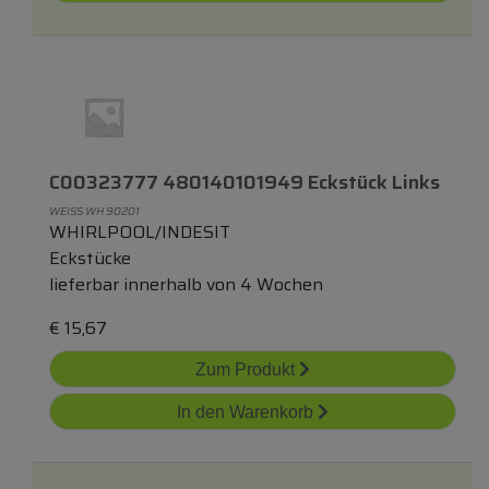
C00323777 480140101949 Eckstück Links
WEISS WH 90201
WHIRLPOOL/INDESIT
Eckstücke
lieferbar innerhalb von 4 Wochen
€
15,67
Zum Produkt
In den Warenkorb