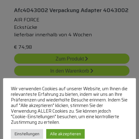
Afc4043002 Verpackung Adapter 4043002
AIR FORCE
Eckstücke
lieferbar innerhalb von 4 Wochen
€
74,98
Zum Produkt
In den Warenkorb
Wir verwenden Cookies auf unserer Website, um Ihnen die
relevanteste Erfahrung zu bieten, indem wir uns an Ihre
Präferenzen und wiederholte Besuche erinnern. Indem Sie
auf "Alle akzeptieren" klicken, stimmen Sie der
Verwendung ALLER Cookies zu. Sie können jedoch
"Cookie-Einstellungen" besuchen, um eine kontrollierte
Zustimmung zu erteilen.
Rac0122565a Winkelstück Rac Vertikal Rund
Ø146 Rechteckig 94x227
Einstellungen
Alle akzeptieren