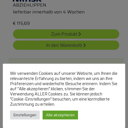
ABZIEHLIPPEN
lieferbar innerhalb von 4 Wochen
€
115,69
Zum Produkt
In den Warenkorb
Wir verwenden Cookies auf unserer Website, um Ihnen die
relevanteste Erfahrung zu bieten, indem wir uns an Ihre
Präferenzen und wiederholte Besuche erinnern. Indem Sie
auf "Alle akzeptieren" klicken, stimmen Sie der
Verwendung ALLER Cookies zu. Sie können jedoch
9097804000 Abziehlippen 890mm 35
"Cookie-Einstellungen" besuchen, um eine kontrollierte
Gummikit
Zustimmung zu erteilen.
Einstellungen
Alle akzeptieren
ABZIEHLIPPEN
lieferbar innerhalb von 4 Wochen