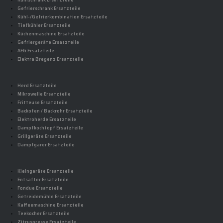
Kühlschrank Ersatzteile
Gefrierschrank Ersatzteile
Kühl-/Gefrierkombination Ersatzteile
Tiefkühler Ersatzteile
Küchenmaschine Ersatzteile
Gefriergeräte Ersatzteile
AEG Ersatzteile
Elektra Bregenz Ersatzteile
Herd Ersatzteile
Mikrowelle Ersatzteile
Fritteuse Ersatzteile
Backofen / Backrohr Ersatzteile
Elektroherde Ersatzteile
Dampfkochtopf Ersatzteile
Grillgeräte Ersatzteile
Dampfgarer Ersatzteile
Kleingeräte Ersatzteile
Entsafter Ersatzteile
Fondue Ersatzteile
Getreidemühle Ersatzteile
Kaffeemaschine Ersatzteile
Teekocher Ersatzteile
Zitruspresse Ersatzteile