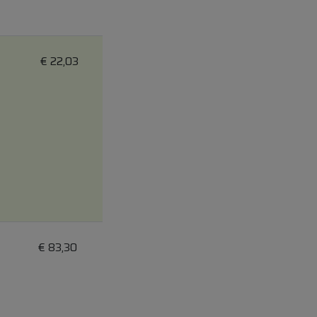
€
22,03
€
83,30