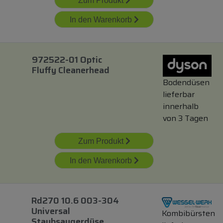
Zum Produkt
In den Warenkorb
972522-01 Optic
Fluffy Cleanerhead
Bodendüsen
lieferbar
innerhalb
von 3 Tagen
Zum Produkt
In den Warenkorb
Rd270 10.6 003-304
Universal
Kombibürsten
Staubsaugerdüse,