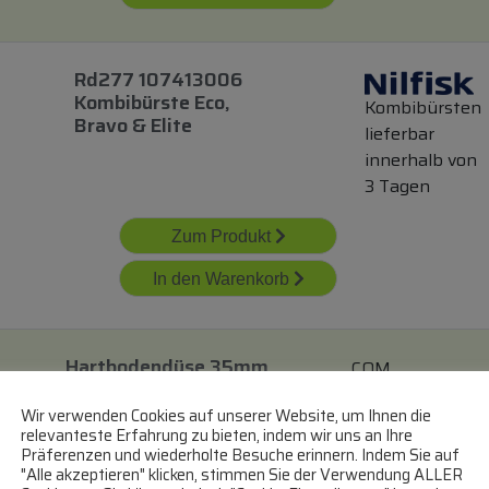
Rd277 107413006
Kombibürste Eco,
Kombibürsten
Bravo & Elite
lieferbar
innerhalb von
3 Tagen
Zum Produkt
In den Warenkorb
Hartbodendüse 35mm
COM
Pferdehaar
Parkettbürsten
Wir verwenden Cookies auf unserer Website, um Ihnen die
lieferbar
relevanteste Erfahrung zu bieten, indem wir uns an Ihre
innerhalb von 3
Präferenzen und wiederholte Besuche erinnern. Indem Sie auf
Tagen
"Alle akzeptieren" klicken, stimmen Sie der Verwendung ALLER