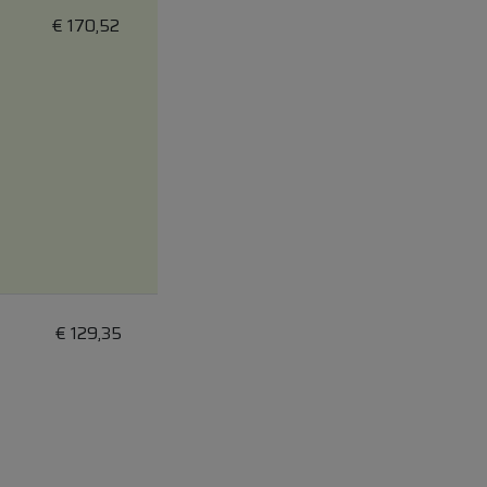
€
170,52
€
129,35