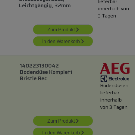
lieferbar
Leichtgängig, 32mm
innerhalb von
3 Tagen
Zum Produkt
In den Warenkorb
140223130042
Bodendüse Komplett
Bristle Rec
Bodendüsen
lieferbar
innerhalb
von 3 Tagen
Zum Produkt
In den Warenkorb