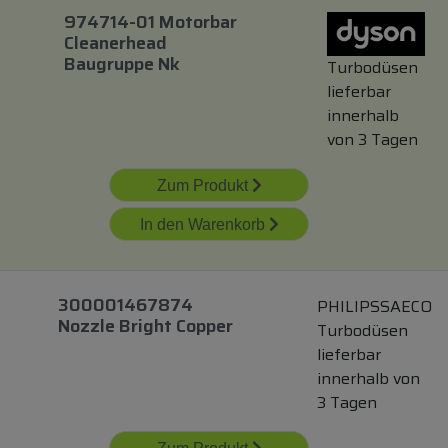
974714-01 Motorbar
Cleanerhead
Baugruppe Nk
Turbodüsen
lieferbar
innerhalb
von 3 Tagen
Zum Produkt
In den Warenkorb
300001467874
PHILIPSSAECO
Nozzle Bright Copper
Turbodüsen
lieferbar
innerhalb von
3 Tagen