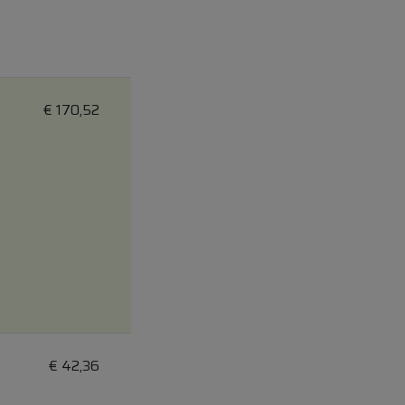
€
170,52
€
42,36