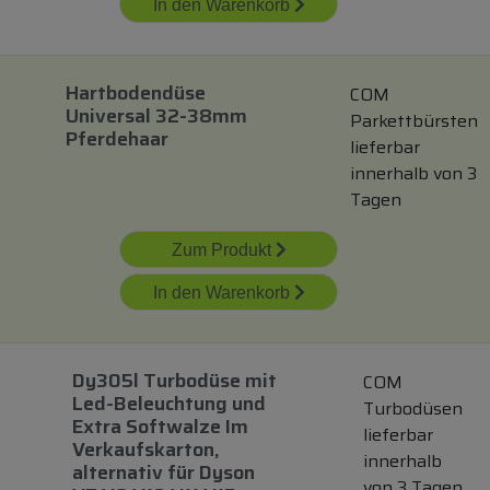
In den Warenkorb
Hartbodendüse
COM
Universal 32-38mm
Parkettbürsten
Pferdehaar
lieferbar
innerhalb von 3
Tagen
Zum Produkt
In den Warenkorb
Dy305l Turbodüse
mit
COM
Led-Beleuchtung
und
Turbodüsen
Extra Softwalze Im
lieferbar
Verkaufskarton,
innerhalb
alternativ
für
Dyson
von 3 Tagen