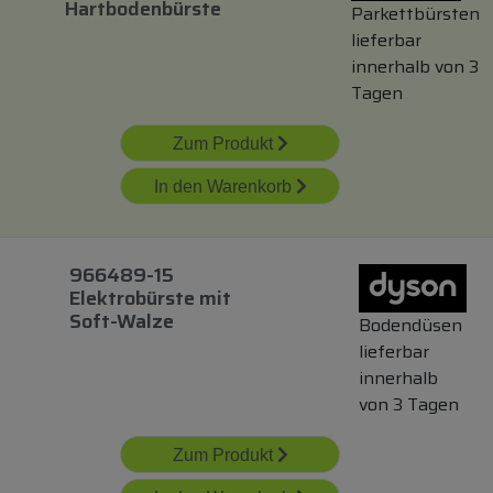
Hartbodenbürste
Parkettbürsten
lieferbar
innerhalb von 3
Tagen
Zum Produkt
In den Warenkorb
966489-15
Elektrobürste
mit
Soft-Walze
Bodendüsen
lieferbar
innerhalb
von 3 Tagen
Zum Produkt