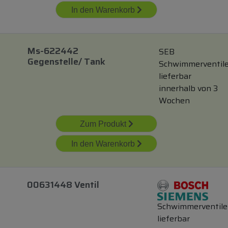
In den Warenkorb
Ms-622442
SEB
Gegenstelle/ Tank
Schwimmerventil
lieferbar
innerhalb von 3
Wochen
Zum Produkt
In den Warenkorb
00631448 Ventil
Schwimmerventile
lieferbar