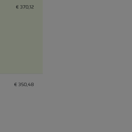
€
370,12
€
350,48