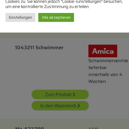
Cookies zu. Sie können jedoch "Cookie-Einstellungen" besuchen,
um eine kontrollierte Zustimmung zu erteilen.
Zum Produkt
Einstellungen
Alle akzeptieren
In den Warenkorb
1043211 Schwimmer
Schwimmerventile
lieferbar
innerhalb von 4
Wochen
Zum Produkt
In den Warenkorb