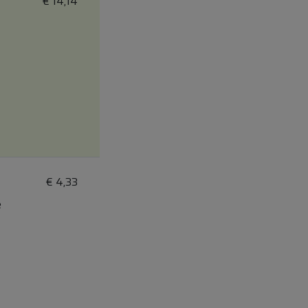
€
14,14
€
4,33
e