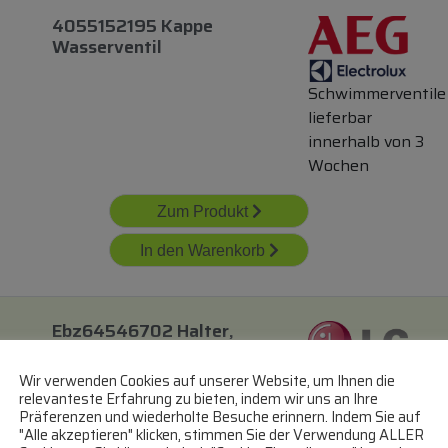
4055152195 Kappe
Wasserventil
Schwimmerventile
lieferbar
innerhalb von 3
Wochen
Zum Produkt
In den Warenkorb
Ebz64546702 Halter,
Teil
Schwimmerventile
Wir verwenden Cookies auf unserer Website, um Ihnen die
relevanteste Erfahrung zu bieten, indem wir uns an Ihre
lieferbar
Präferenzen und wiederholte Besuche erinnern. Indem Sie auf
innerhalb von 3
"Alle akzeptieren" klicken, stimmen Sie der Verwendung ALLER
Wochen