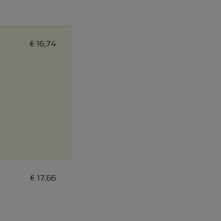
€
16,74
€
17,66