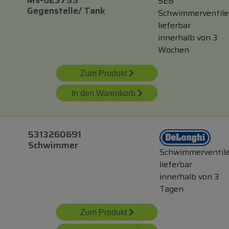
Ms-623799
SEB
Gegenstelle/ Tank
Schwimmerventile
lieferbar
innerhalb von 3
Wochen
Zum Produkt
In den Warenkorb
5313260691
Schwimmer
Schwimmerventil
lieferbar
innerhalb von 3
Tagen
Zum Produkt