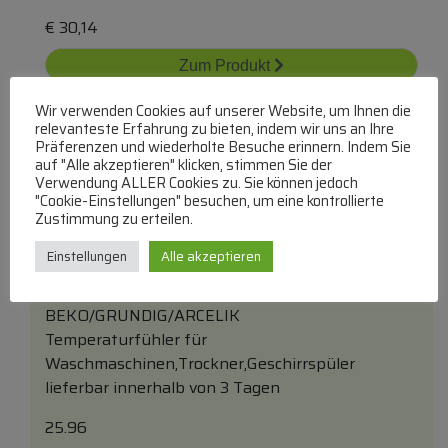
€
30,14
Zum Produkt
In den Warenkorb
Wir verwenden Cookies auf unserer Website, um Ihnen die
relevanteste Erfahrung zu bieten, indem wir uns an Ihre
Präferenzen und wiederholte Besuche erinnern. Indem Sie
auf "Alle akzeptieren" klicken, stimmen Sie der
Verwendung ALLER Cookies zu. Sie können jedoch
"Cookie-Einstellungen" besuchen, um eine kontrollierte
Zustimmung zu erteilen.
Einstellungen
Alle akzeptieren
1887740400 C00912639 Ntc
BEKO/GRUNDIG/ARCELIK
Temperaturfühler für
Waschmaschinen,Trockner,Geschirrspüler
lieferbar innerhalb von 3 Tagen
25.96