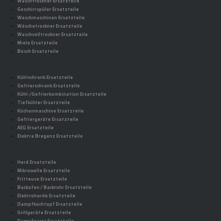
Waschtrockner Ersatzteile
Geschirrspüler Ersatzteile
Waschmaschinen Ersatzteile
Wäschetrockner Ersatzteile
Waschvolltrockner Ersatzteile
Miele Ersatzteile
Bosch Ersatzteile
Kühlschrank Ersatzteile
Gefrierschrank Ersatzteile
Kühl-/Gefrierkombination Ersatzteile
Tiefkühler Ersatzteile
Küchenmaschine Ersatzteile
Gefriergeräte Ersatzteile
AEG Ersatzteile
Elektra Bregenz Ersatzteile
Herd Ersatzteile
Mikrowelle Ersatzteile
Fritteuse Ersatzteile
Backofen / Backrohr Ersatzteile
Elektroherde Ersatzteile
Dampfkochtopf Ersatzteile
Grillgeräte Ersatzteile