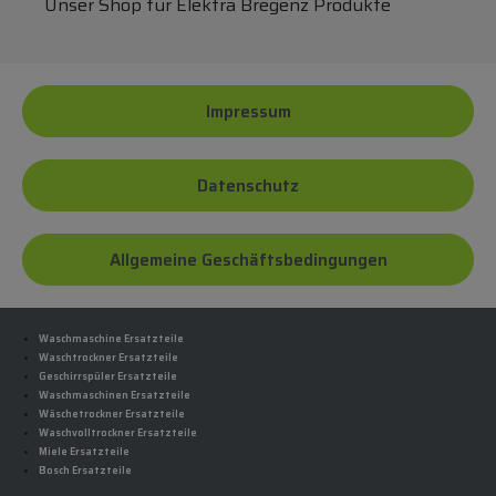
Unser Shop für Elektra Bregenz Produkte
Impressum
Datenschutz
Allgemeine Geschäftsbedingungen
Waschmaschine Ersatzteile
Waschtrockner Ersatzteile
Geschirrspüler Ersatzteile
Waschmaschinen Ersatzteile
Wäschetrockner Ersatzteile
Waschvolltrockner Ersatzteile
Miele Ersatzteile
Bosch Ersatzteile