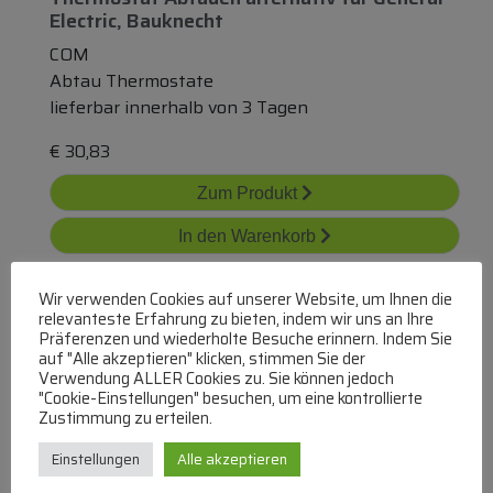
Electric, Bauknecht
COM
Abtau Thermostate
lieferbar innerhalb von 3 Tagen
€
30,83
Zum Produkt
In den Warenkorb
Wir verwenden Cookies auf unserer Website, um Ihnen die
relevanteste Erfahrung zu bieten, indem wir uns an Ihre
Präferenzen und wiederholte Besuche erinnern. Indem Sie
auf "Alle akzeptieren" klicken, stimmen Sie der
Verwendung ALLER Cookies zu. Sie können jedoch
"Cookie-Einstellungen" besuchen, um eine kontrollierte
Zustimmung zu erteilen.
Vc1 Thermostat
alternativ
E Passend
für
Danfoss
Einstellungen
Alle akzeptieren
COM