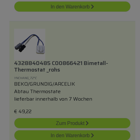
In den Warenkorb
4328840485 C00866421 Bimetall-
Thermostat _rohs
YNCHANG_72°C
BEKO/GRUNDIG/ARCELIK
Abtau Thermostate
lieferbar innerhalb von 7 Wochen
€
49,22
Zum Produkt
In den Warenkorb