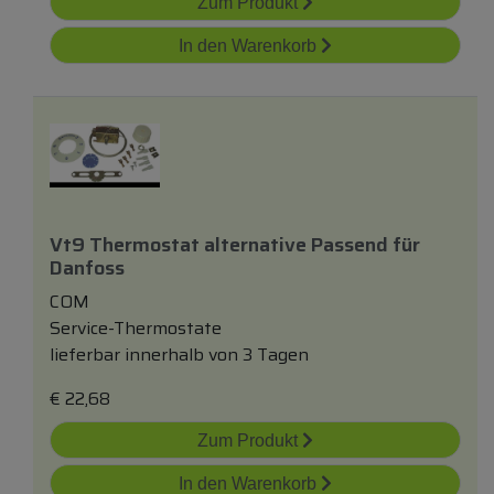
Zum Produkt
In den Warenkorb
Vt9 Thermostat
alternativ
E Passend
für
Danfoss
COM
Service-Thermostate
lieferbar innerhalb von 3 Tagen
€
22,68
Zum Produkt
In den Warenkorb