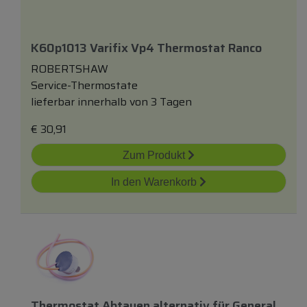
K60p1013 Varifix Vp4 Thermostat Ranco
ROBERTSHAW
Service-Thermostate
lieferbar innerhalb von 3 Tagen
€
30,91
Zum Produkt
In den Warenkorb
Thermostat Abtauen
alternativ
für
General