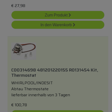
€
27,98
Zum Produkt
In den Warenkorb
C00314698 481201220155 R0131454 Kit,
Thermostat
WHIRLPOOL/INDESIT
Abtau Thermostate
lieferbar innerhalb von 3 Tagen
€
100,78