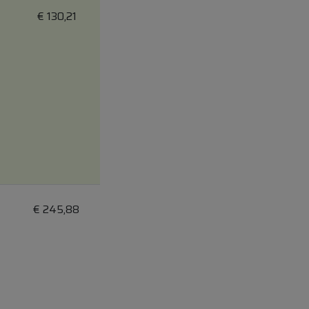
€
130,21
€
245,88