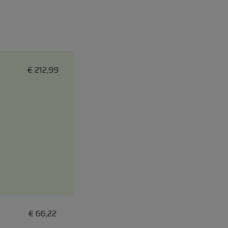
€
212,99
€
66,22