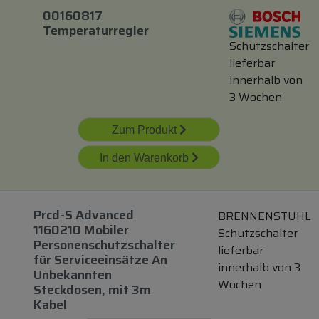
00160817
Temperaturregler
Schutzschalter
lieferbar
innerhalb von
3 Wochen
Zum Produkt
In den Warenkorb
Prcd-S Advanced
BRENNENSTUHL
1160210 Mobiler
Schutzschalter
Personenschutzschalter
lieferbar
für
Serviceeinsätze An
innerhalb von 3
Unbekannten
Wochen
Steckdosen,
mit
3m
Kabel