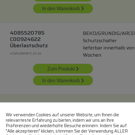
In den Warenkorb
4085520785
BEKO/GRUNDIG/ARCE
C00924622
Schutzschalter
Überlastschutz
lieferbar innerhalb von
4TM149NFBYY_51/ 52
Wochen
Zum Produkt
In den Warenkorb
Hk1432223 Alt
HISENSE/GORENJE
Schutzschalter
Wir verwenden Cookies auf unserer Website, um Ihnen die
lieferbar innerhalb
relevanteste Erfahrung zu bieten, indem wir uns an Ihre
Präferenzen und wiederholte Besuche erinnern. Indem Sie auf
von 12 Wochen
"Alle akzeptieren" klicken, stimmen Sie der Verwendung ALLER