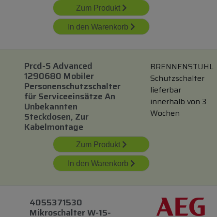
Zum Produkt
In den Warenkorb
Prcd-S Advanced
BRENNENSTUHL
1290680 Mobiler
Schutzschalter
Personenschutzschalter
lieferbar
für
Serviceeinsätze An
innerhalb von 3
Unbekannten
Wochen
Steckdosen, Zur
Kabelmontage
Zum Produkt
In den Warenkorb
4055371530
Mikroschalter W-15-