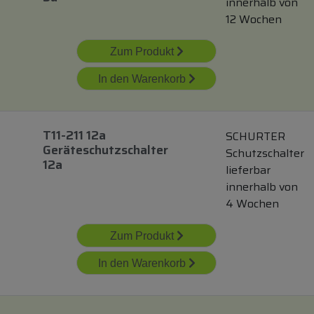
innerhalb von
12 Wochen
Zum Produkt
In den Warenkorb
T11-211 12a
SCHURTER
Geräteschutzschalter
Schutzschalter
12a
lieferbar
innerhalb von
4 Wochen
Zum Produkt
In den Warenkorb