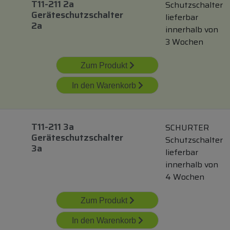
T11-211 2a
Schutzschalter
Geräteschutzschalter
lieferbar
2a
innerhalb von
3 Wochen
Zum Produkt
In den Warenkorb
T11-211 3a
SCHURTER
Geräteschutzschalter
Schutzschalter
3a
lieferbar
innerhalb von
4 Wochen
Zum Produkt
In den Warenkorb