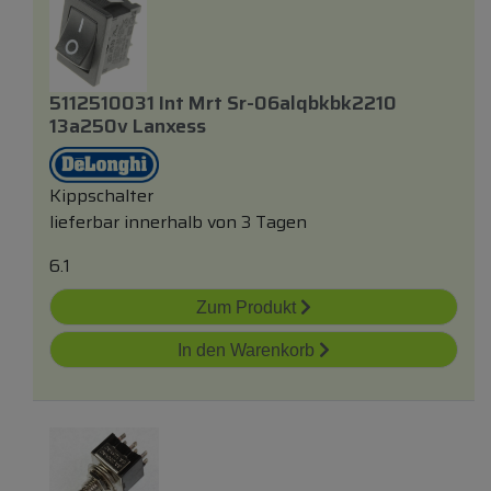
5112510031 Int Mrt Sr-06alqbkbk2210
13a250v Lanxess
Kippschalter
lieferbar innerhalb von 3 Tagen
6.1
Zum Produkt
In den Warenkorb