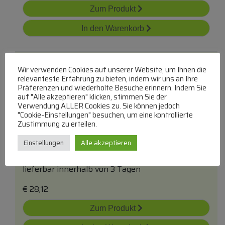
Zum Produkt
In den Warenkorb
Wir verwenden Cookies auf unserer Website, um Ihnen die
relevanteste Erfahrung zu bieten, indem wir uns an Ihre
Präferenzen und wiederholte Besuche erinnern. Indem Sie
auf "Alle akzeptieren" klicken, stimmen Sie der
Verwendung ALLER Cookies zu. Sie können jedoch
"Cookie-Einstellungen" besuchen, um eine kontrollierte
4200257 Netzschalter/ Kippschalter
für
Zustimmung zu erteilen.
Megasat Hd5 Combo
Einstellungen
Alle akzeptieren
MEGA SAT
Kippschalter
lieferbar innerhalb von 3 Tagen
€
28,12
Zum Produkt