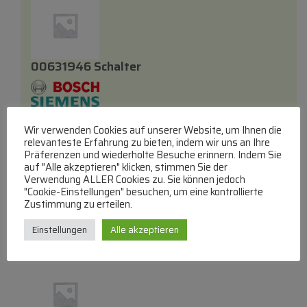
00631946 Schalter
Endschalter
Wir verwenden Cookies auf unserer Website, um Ihnen die
lieferbar innerhalb von 3 Wochen
relevanteste Erfahrung zu bieten, indem wir uns an Ihre
Präferenzen und wiederholte Besuche erinnern. Indem Sie
€
13,55
auf "Alle akzeptieren" klicken, stimmen Sie der
Verwendung ALLER Cookies zu. Sie können jedoch
Zum Produkt
"Cookie-Einstellungen" besuchen, um eine kontrollierte
Zustimmung zu erteilen.
In den Warenkorb
Einstellungen
Alle akzeptieren