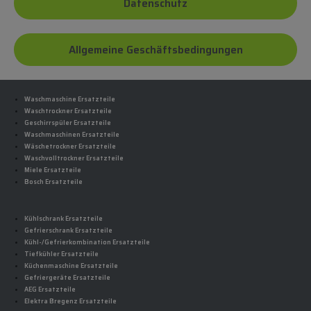
Datenschutz
Allgemeine Geschäftsbedingungen
Waschmaschine Ersatzteile
Waschtrockner Ersatzteile
Geschirrspüler Ersatzteile
Waschmaschinen Ersatzteile
Wäschetrockner Ersatzteile
Waschvolltrockner Ersatzteile
Miele Ersatzteile
Bosch Ersatzteile
Kühlschrank Ersatzteile
Gefrierschrank Ersatzteile
Kühl-/Gefrierkombination Ersatzteile
Tiefkühler Ersatzteile
Küchenmaschine Ersatzteile
Gefriergeräte Ersatzteile
AEG Ersatzteile
Elektra Bregenz Ersatzteile