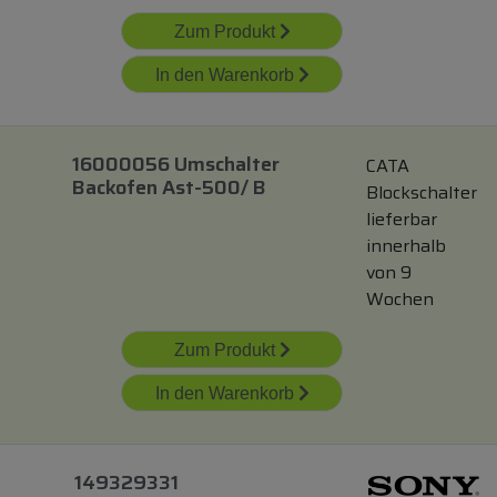
Zum Produkt
In den Warenkorb
16000056 Umschalter
CATA
Backofen Ast-500/ B
Blockschalter
lieferbar
innerhalb
von 9
Wochen
Zum Produkt
In den Warenkorb
149329331