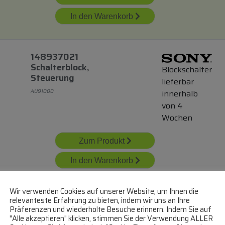
In den Warenkorb
148937021
Schalterblock,
Blockschalter
Steuerung
lieferbar
AU91000
innerhalb
von 4
Wochen
Zum Produkt
In den Warenkorb
Wir verwenden Cookies auf unserer Website, um Ihnen die
149329322
relevanteste Erfahrung zu bieten, indem wir uns an Ihre
Präferenzen und wiederholte Besuche erinnern. Indem Sie auf
Schalterblock,
Blockschalter
"Alle akzeptieren" klicken, stimmen Sie der Verwendung ALLER
Steuerung