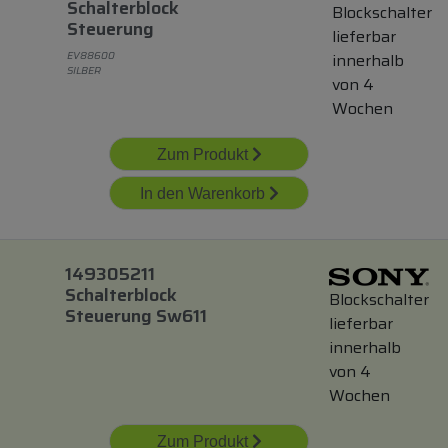
Schalterblock
Blockschalter
Steuerung
lieferbar
EV88600
innerhalb
SILBER
von 4
Wochen
Zum Produkt
In den Warenkorb
149305211
Schalterblock
Blockschalter
Steuerung Sw611
lieferbar
innerhalb
von 4
Wochen
Zum Produkt