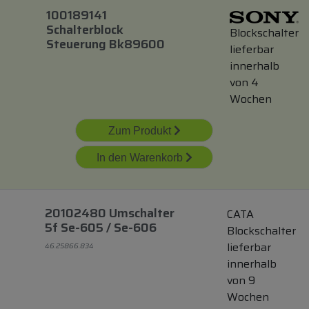
100189141
Schalterblock
Blockschalter
Steuerung Bk89600
lieferbar
innerhalb
von 4
Wochen
Zum Produkt
In den Warenkorb
20102480 Umschalter
CATA
5f Se-605 / Se-606
Blockschalter
lieferbar
46.25866.834
innerhalb
von 9
Wochen