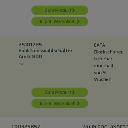
Zum Produkt
In den Warenkorb
25101785
CATA
Funktionswahlschalter
Blockschalter
Amlx 800
lieferbar
GW
innerhalb
von 9
Wochen
Zum Produkt
In den Warenkorb
C00325857
WHIRLPOOL/INDESI