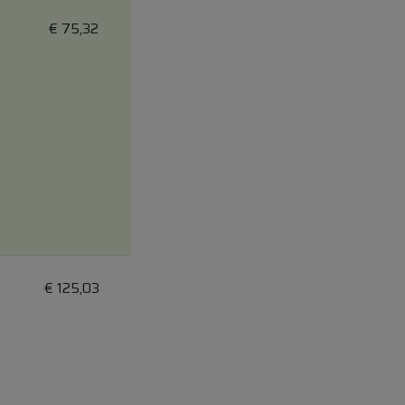
€
75,32
€
125,03