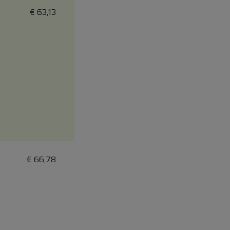
€
63,13
€
66,78