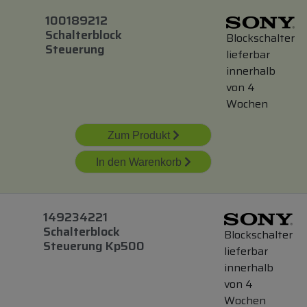
100189212
Schalterblock
Blockschalter
Steuerung
lieferbar
innerhalb
von 4
Wochen
Zum Produkt
In den Warenkorb
149234221
Schalterblock
Blockschalter
Steuerung Kp500
lieferbar
innerhalb
von 4
Wochen