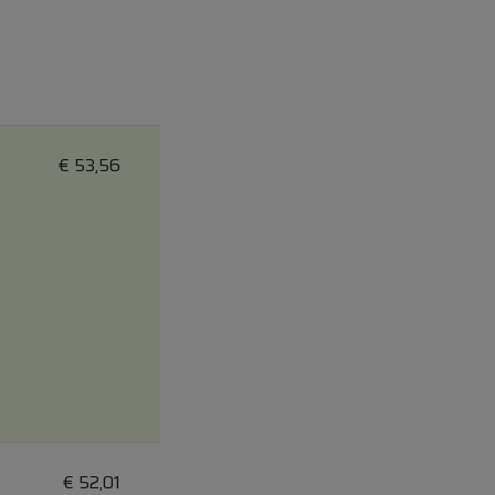
€
53,56
€
52,01