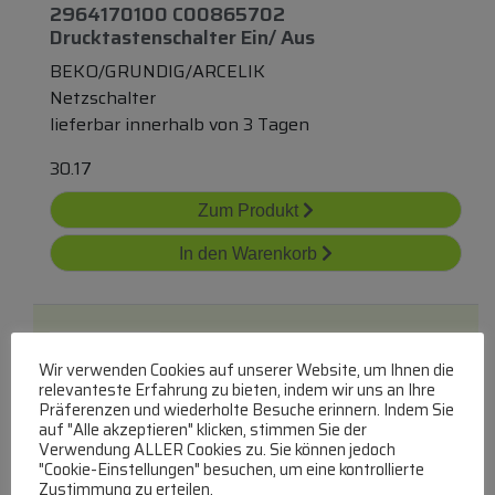
2964170100 C00865702
Drucktastenschalter Ein/ Aus
BEKO/GRUNDIG/ARCELIK
Netzschalter
lieferbar innerhalb von 3 Tagen
30.17
Zum Produkt
In den Warenkorb
Wir verwenden Cookies auf unserer Website, um Ihnen die
relevanteste Erfahrung zu bieten, indem wir uns an Ihre
Präferenzen und wiederholte Besuche erinnern. Indem Sie
auf "Alle akzeptieren" klicken, stimmen Sie der
Verwendung ALLER Cookies zu. Sie können jedoch
22131200 Ein-Aus-Schalter 2-Polig
"Cookie-Einstellungen" besuchen, um eine kontrollierte
Zustimmung zu erteilen.