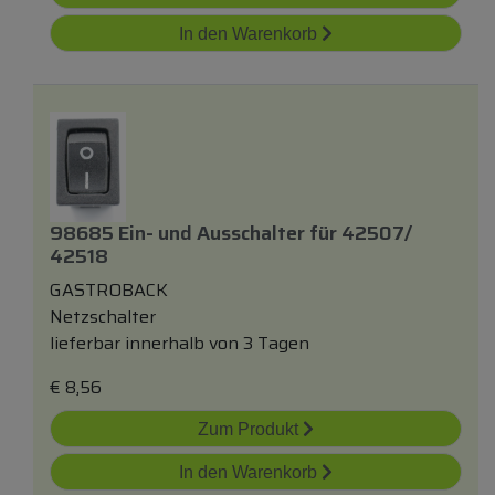
In den Warenkorb
98685 Ein-
und
Ausschalter
für
42507/
42518
GASTROBACK
Netzschalter
lieferbar innerhalb von 3 Tagen
€
8,56
Zum Produkt
In den Warenkorb