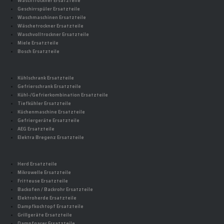
Waschtrockner Ersatzteile
Geschirrspüler Ersatzteile
Waschmaschinen Ersatzteile
Wäschetrockner Ersatzteile
Waschvolltrockner Ersatzteile
Miele Ersatzteile
Bosch Ersatzteile
Kühlschrank Ersatzteile
Gefrierschrank Ersatzteile
Kühl-/Gefrierkombination Ersatzteile
Tiefkühler Ersatzteile
Küchenmaschine Ersatzteile
Gefriergeräte Ersatzteile
AEG Ersatzteile
Elektra Bregenz Ersatzteile
Herd Ersatzteile
Mikrowelle Ersatzteile
Fritteuse Ersatzteile
Backofen / Backrohr Ersatzteile
Elektroherde Ersatzteile
Dampfkochtopf Ersatzteile
Grillgeräte Ersatzteile
Dampfgarer Ersatzteile