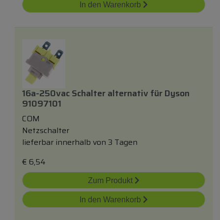
In den Warenkorb
16a-250vac Schalter
alternativ
für
Dyson
91097101
COM
Netzschalter
lieferbar innerhalb von 3 Tagen
€
6,54
Zum Produkt
In den Warenkorb