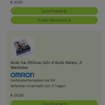
€
33,10
Zum Produkt
In den Warenkorb
6vdc 5a-250vac G2r-2 6vdc Relais, 2
Wechsler
Leiterplattenrelais bis 6V
lieferbar innerhalb von 3 Tagen
€
29,28
Zum Produkt