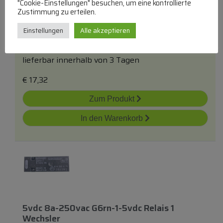
"Cookie-Einstellungen" besuchen, um eine kontrollierte
Zustimmung zu erteilen.
Hf152f-T/ 005-1zst Relais, 1 Schliesser, Print
Einstellungen
Alle akzeptieren
HONGFA
Leiterplattenrelais bis 6V
lieferbar innerhalb von 3 Tagen
€
17,32
Zum Produkt
In den Warenkorb
5vdc 8a-250vac G6rn-1-5vdc Relais 1
Wechsler