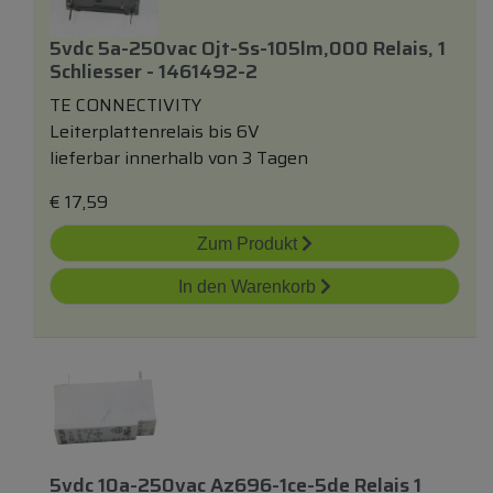
5vdc 5a-250vac Ojt-Ss-105lm,000 Relais, 1
Schliesser - 1461492-2
TE CONNECTIVITY
Leiterplattenrelais bis 6V
lieferbar innerhalb von 3 Tagen
€
17,59
Zum Produkt
In den Warenkorb
5vdc 10a-250vac Az696-1ce-5de Relais 1