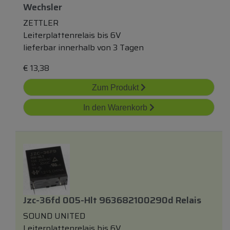
Wechsler
ZETTLER
Leiterplattenrelais bis 6V
lieferbar innerhalb von 3 Tagen
€
13,38
Zum Produkt
In den Warenkorb
Jzc-36fd 005-Hlt 963682100290d Relais
SOUND UNITED
Leiterplattenrelais bis 6V