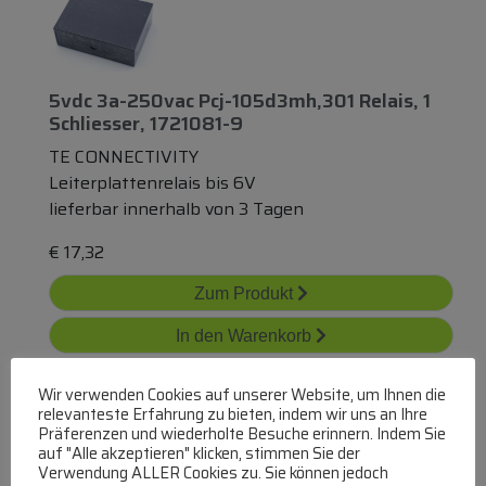
5vdc 3a-250vac Pcj-105d3mh,301 Relais, 1
Schliesser, 1721081-9
TE CONNECTIVITY
Leiterplattenrelais bis 6V
lieferbar innerhalb von 3 Tagen
€
17,32
Zum Produkt
In den Warenkorb
Wir verwenden Cookies auf unserer Website, um Ihnen die
relevanteste Erfahrung zu bieten, indem wir uns an Ihre
Präferenzen und wiederholte Besuche erinnern. Indem Sie
auf "Alle akzeptieren" klicken, stimmen Sie der
Verwendung ALLER Cookies zu. Sie können jedoch