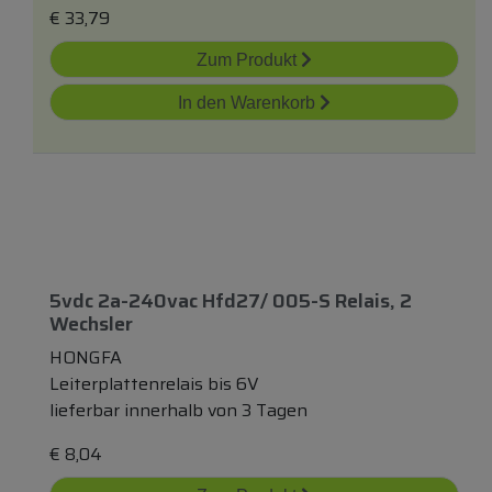
€
33,79
Zum Produkt
In den Warenkorb
5vdc 2a-240vac Hfd27/ 005-S Relais, 2
Wechsler
HONGFA
Leiterplattenrelais bis 6V
lieferbar innerhalb von 3 Tagen
€
8,04