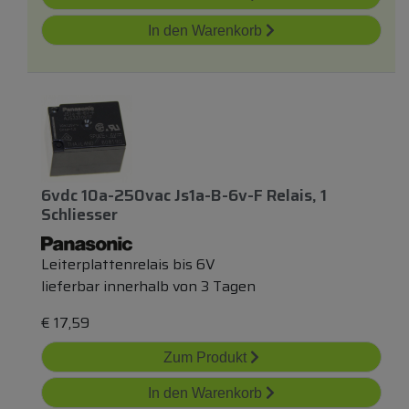
In den Warenkorb
6vdc 10a-250vac Js1a-B-6v-F Relais, 1
Schliesser
Leiterplattenrelais bis 6V
lieferbar innerhalb von 3 Tagen
€
17,59
Zum Produkt
In den Warenkorb