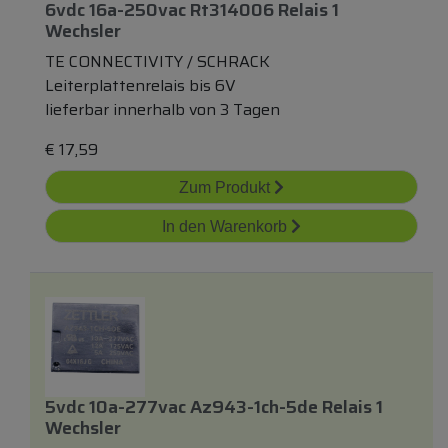
6vdc 16a-250vac Rt314006 Relais 1
Wechsler
TE CONNECTIVITY / SCHRACK
Leiterplattenrelais bis 6V
lieferbar innerhalb von 3 Tagen
€
17,59
Zum Produkt
In den Warenkorb
5vdc 10a-277vac Az943-1ch-5de Relais 1
Wechsler