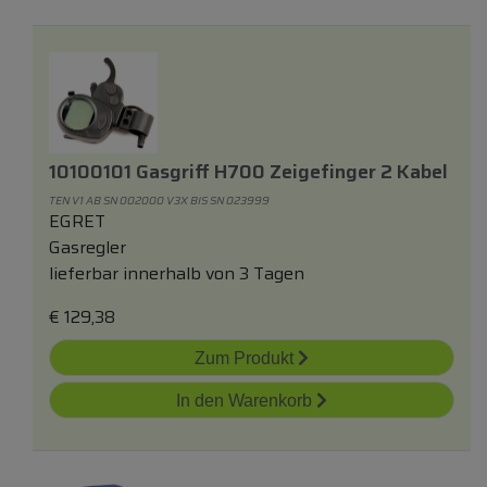
10100101 Gasgriff H700 Zeigefinger 2 Kabel
TEN V1 AB SN 002000 V3X BIS SN 023999
EGRET
Gasregler
lieferbar innerhalb von 3 Tagen
€
129,38
Zum Produkt
In den Warenkorb