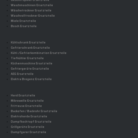
Geschirrspüler Ersatzteile
Waschmaschinen Ersatzteile
Wäschetrockner Ersatzteile
Waschvolltrockner Ersatzteile
Miele Ersatzteile
Bosch Ersatzteile
Kühlschrank Ersatzteile
Gefrierschrank Ersatzteile
Kühl-/Gefrierkombination Ersatzteile
Tiefkühler Ersatzteile
Küchenmaschine Ersatzteile
Gefriergeräte Ersatzteile
AEG Ersatzteile
Elektra Bregenz Ersatzteile
Herd Ersatzteile
Mikrowelle Ersatzteile
Fritteuse Ersatzteile
Backofen / Backrohr Ersatzteile
Elektroherde Ersatzteile
Dampfkochtopf Ersatzteile
Grillgeräte Ersatzteile
Dampfgarer Ersatzteile