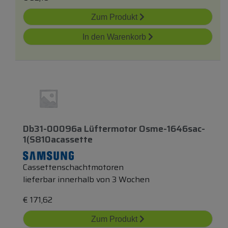
Zum Produkt
In den Warenkorb
Db31-00096a Lüftermotor Osme-1646sac-
1(s810acassette
Cassettenschachtmotoren
lieferbar innerhalb von 3 Wochen
€
171,62
Zum Produkt