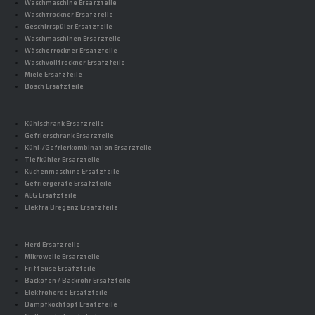
Waschmaschine Ersatzteile
Waschtrockner Ersatzteile
Geschirrspüler Ersatzteile
Waschmaschinen Ersatzteile
Wäschetrockner Ersatzteile
Waschvolltrockner Ersatzteile
Miele Ersatzteile
Bosch Ersatzteile
Kühlschrank Ersatzteile
Gefrierschrank Ersatzteile
Kühl-/Gefrierkombination Ersatzteile
Tiefkühler Ersatzteile
Küchenmaschine Ersatzteile
Gefriergeräte Ersatzteile
AEG Ersatzteile
Elektra Bregenz Ersatzteile
Herd Ersatzteile
Mikrowelle Ersatzteile
Fritteuse Ersatzteile
Backofen / Backrohr Ersatzteile
Elektroherde Ersatzteile
Dampfkochtopf Ersatzteile