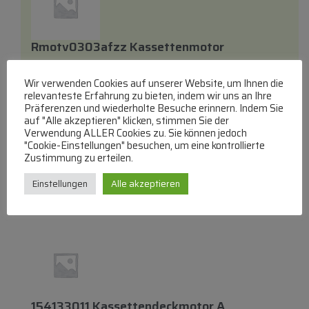
Rmotv0303afzz Kassettenmotor
Wir verwenden Cookies auf unserer Website, um Ihnen die
Cassettenschachtmotoren
relevanteste Erfahrung zu bieten, indem wir uns an Ihre
lieferbar innerhalb von 7 Wochen
Präferenzen und wiederholte Besuche erinnern. Indem Sie
auf "Alle akzeptieren" klicken, stimmen Sie der
€
45,72
Verwendung ALLER Cookies zu. Sie können jedoch
"Cookie-Einstellungen" besuchen, um eine kontrollierte
Zum Produkt
Zustimmung zu erteilen.
In den Warenkorb
Einstellungen
Alle akzeptieren
154133011 Kassettendeckmotor A