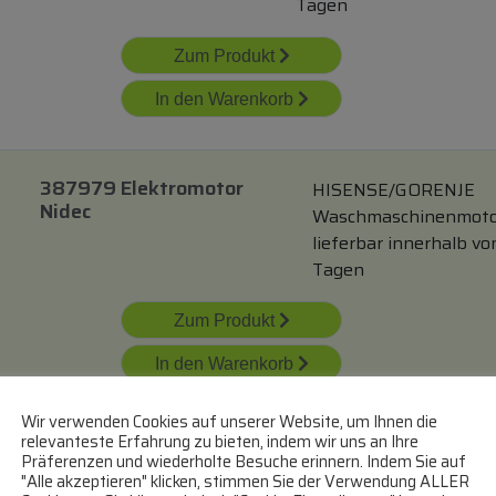
Tagen
Zum Produkt
In den Warenkorb
387979 Elektromotor
HISENSE/GORENJE
Nidec
Waschmaschinenmoto
lieferbar innerhalb vo
Tagen
Zum Produkt
In den Warenkorb
Wir verwenden Cookies auf unserer Website, um Ihnen die
relevanteste Erfahrung zu bieten, indem wir uns an Ihre
Wu126t55e02
Präferenzen und wiederholte Besuche erinnern. Indem Sie auf
1327822001 Motor
"Alle akzeptieren" klicken, stimmen Sie der Verwendung ALLER