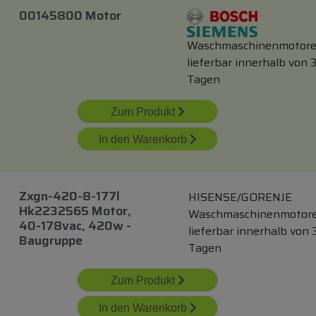
00145800 Motor
Waschmaschinenmotor
lieferbar innerhalb von 
Tagen
Zum Produkt
In den Warenkorb
Zxgn-420-8-177l
HISENSE/GORENJE
Hk2232565 Motor,
Waschmaschinenmotor
40-178vac, 420w -
lieferbar innerhalb von 
Baugruppe
Tagen
Zum Produkt
In den Warenkorb