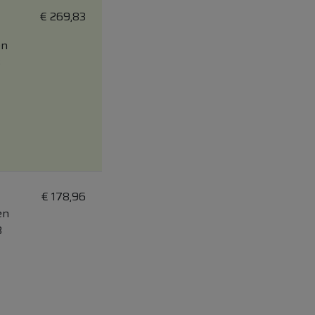
€
269,83
en
3
€
178,96
en
3