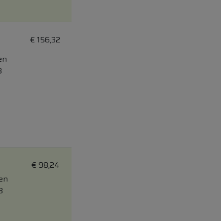
€
156,32
en
3
€
98,24
en
3