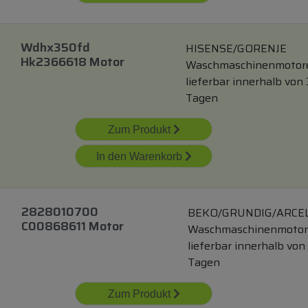
Wdhx350fd
HISENSE/GORENJE
Hk2366618 Motor
Waschmaschinenmotor
lieferbar innerhalb von 
Tagen
Zum Produkt
In den Warenkorb
2828010700
BEKO/GRUNDIG/ARCE
C00868611 Motor
Waschmaschinenmoto
lieferbar innerhalb von
Tagen
Zum Produkt