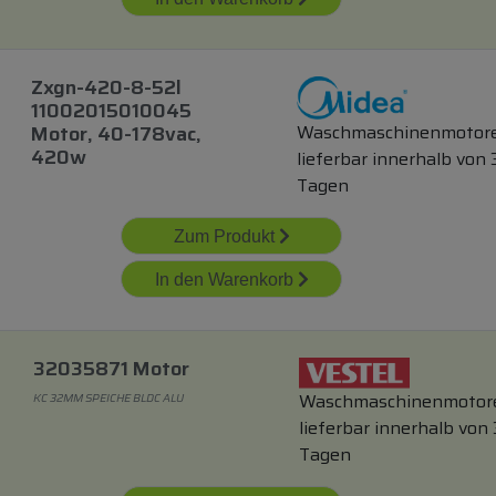
Zxgn-420-8-52l
11002015010045
Waschmaschinenmotor
Motor, 40-178vac,
420w
lieferbar innerhalb von 
Tagen
Zum Produkt
In den Warenkorb
32035871 Motor
Waschmaschinenmotor
KC 32MM SPEICHE BLDC ALU
lieferbar innerhalb von 
Tagen