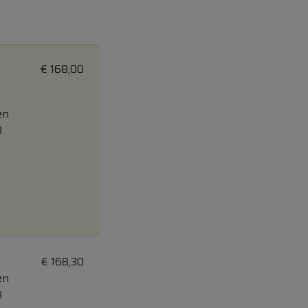
€
168,00
en
3
€
168,30
en
3