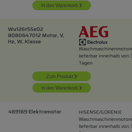
In den Warenkorb
Wu126t55e02
8080647012 Motor, V,
Hz, W, Klasse
Waschmaschinenmotor
lieferbar innerhalb von 
Tagen
Zum Produkt
In den Warenkorb
469169 Elektromotor
HISENSE/GORENJE
Waschmaschinenmotor
lieferbar innerhalb von 