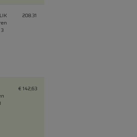
LIK
208.31
ren
 3
€
142,63
en
3