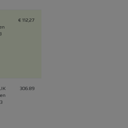
€
112,27
en
3
LIK
306.89
ren
 3