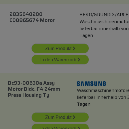
2835640200
BEKO/GRUNDIG/ARCE
C00865674 Motor
Waschmaschinenmoto
lieferbar innerhalb von
Tagen
Zum Produkt
In den Warenkorb
Dc93-00630a Assy
Motor Bldc, F4 24mm
Waschmaschinenmotor
Press Housing Ty
lieferbar innerhalb von 
Tagen
Zum Produkt
In den Warenkorb