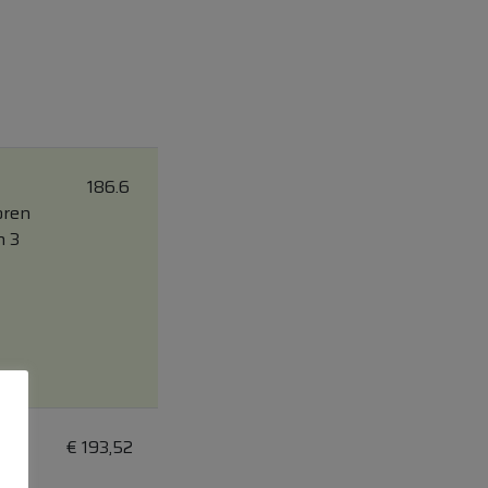
186.6
ren
n 3
€
193,52