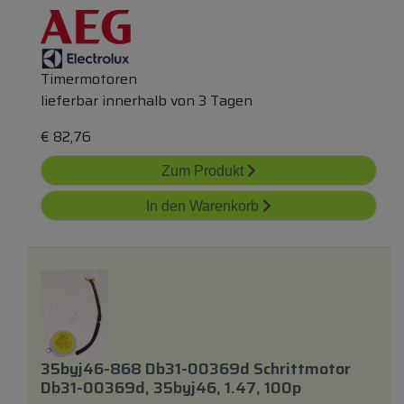
Timermotoren
lieferbar innerhalb von 3 Tagen
€
82,76
Zum Produkt
In den Warenkorb
35byj46-868 Db31-00369d Schrittmotor
Db31-00369d, 35byj46, 1.47, 100p