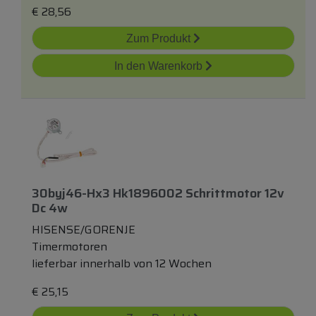
€
28,56
Zum Produkt
In den Warenkorb
30byj46-Hx3 Hk1896002 Schrittmotor 12v
Dc 4w
HISENSE/GORENJE
Timermotoren
lieferbar innerhalb von 12 Wochen
€
25,15