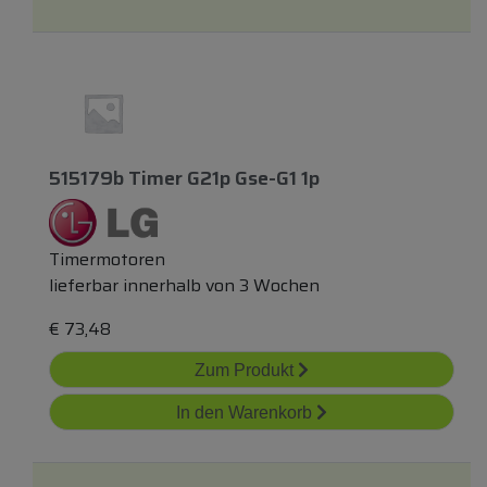
515179b Timer G21p Gse-G1 1p
Timermotoren
lieferbar innerhalb von 3 Wochen
€
73,48
Zum Produkt
In den Warenkorb