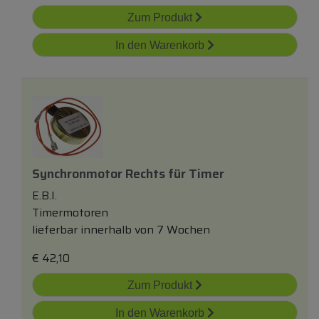
Zum Produkt
In den Warenkorb
Synchronmotor Rechts
für
Timer
E.B.I.
Timermotoren
lieferbar innerhalb von 7 Wochen
€
42,10
Zum Produkt
In den Warenkorb