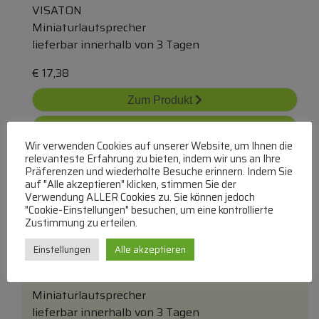
VISATON
Miniaturlautsprecher
lieferbar innerhalb von 3 Tagen
€
17,38
Zum Produkt
In den Warenkorb
Wir verwenden Cookies auf unserer Website, um Ihnen die
relevanteste Erfahrung zu bieten, indem wir uns an Ihre
Präferenzen und wiederholte Besuche erinnern. Indem Sie
auf "Alle akzeptieren" klicken, stimmen Sie der
Verwendung ALLER Cookies zu. Sie können jedoch
"Cookie-Einstellungen" besuchen, um eine kontrollierte
Zustimmung zu erteilen.
Einstellungen
Alle akzeptieren
K40 2841 Kleinlautsprecher, 4cm, 50ohm
VISATON
Miniaturlautsprecher
lieferbar innerhalb von 3 Tagen