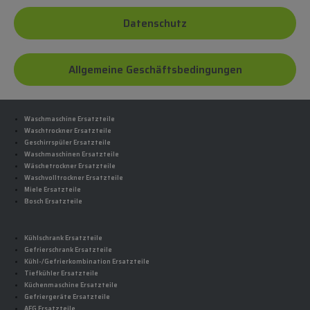
Datenschutz
Allgemeine Geschäftsbedingungen
Waschmaschine Ersatzteile
Waschtrockner Ersatzteile
Geschirrspüler Ersatzteile
Waschmaschinen Ersatzteile
Wäschetrockner Ersatzteile
Waschvolltrockner Ersatzteile
Miele Ersatzteile
Bosch Ersatzteile
Kühlschrank Ersatzteile
Gefrierschrank Ersatzteile
Kühl-/Gefrierkombination Ersatzteile
Tiefkühler Ersatzteile
Küchenmaschine Ersatzteile
Gefriergeräte Ersatzteile
AEG Ersatzteile