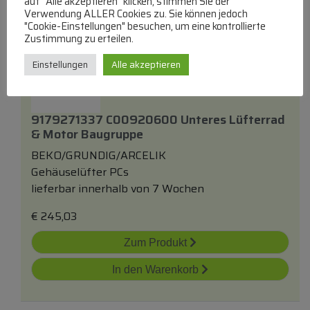
auf "Alle akzeptieren" klicken, stimmen Sie der
Verwendung ALLER Cookies zu. Sie können jedoch
"Cookie-Einstellungen" besuchen, um eine kontrollierte
Zustimmung zu erteilen.
Einstellungen
Alle akzeptieren
9179271337 C00920600 Unteres Lüfterrad
& Motor Baugruppe
BEKO/GRUNDIG/ARCELIK
Gehäuselüfter PCs
lieferbar innerhalb von 7 Wochen
€
245,03
Zum Produkt
In den Warenkorb