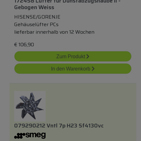
172458 Lüfter
für
Dunstabzugshaube Ii -
Gebogen Weiss
HISENSE/GORENJE
Gehäuselüfter PCs
lieferbar innerhalb von 12 Wochen
€
106,90
Zum Produkt
In den Warenkorb
079290212 Vntl 7p H23 Sf4130vc