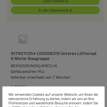
Zum Produkt
In den Warenkorb
9179271354 C00918319 Unteres Lüfterrad
& Motor Baugruppe
BEKO/GRUNDIG/ARCELIK
Gehäuselüfter PCs
lieferbar innerhalb von 7 Wochen
€
299,15
Wir verwenden Cookies auf unserer Website, um Ihnen die
Zum Produkt
relevanteste Erfahrung zu bieten, indem wir uns an Ihre
Präferenzen und wiederholte Besuche erinnern. Indem Sie
In den Warenkorb