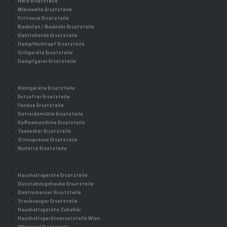
Herd Ersatzteile
Mikrowelle Ersatzteile
Fritteuse Ersatzteile
Backofen / Backrohr Ersatzteile
Elektroherde Ersatzteile
Dampfkochtopf Ersatzteile
Grillgeräte Ersatzteile
Dampfgarer Ersatzteile
Kleingeräte Ersatzteile
Entsafter Ersatzteile
Fondue Ersatzteile
Getreidemühle Ersatzteile
Kaffeemaschine Ersatzteile
Teekocher Ersatzteile
Zitruspresse Ersatzteile
Raclette Ersatzteile
Haushaltsgeräte Ersatzteile
Dunstabzugshaube Ersatzteile
Elektromesser Ersatzteile
Staubsauger Ersatzteile
Haushaltsgeräte Zubehör
Haushaltsgeräteersatzteile Wien