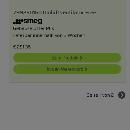
799250160 Umluftventilator Free
Gehäuselüfter PCs
lieferbar innerhalb von 3 Wochen
€
251,36
Zum Produkt
In den Warenkorb
Seite 1 von 2