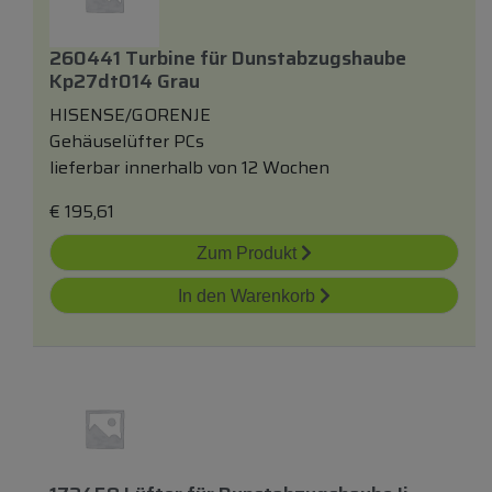
260441 Turbine
für
Dunstabzugshaube
Kp27dt014 Grau
HISENSE/GORENJE
Gehäuselüfter PCs
lieferbar innerhalb von 12 Wochen
€
195,61
Zum Produkt
In den Warenkorb