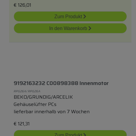
€
126,01
Zum Produkt
In den Warenkorb
9192163232 C00898388 Innenmotor
RPG26A/ RPG26A
BEKO/GRUNDIG/ARCELIK
Gehäuselüfter PCs
lieferbar innerhalb von 7 Wochen
€
121,31
Zum Produkt