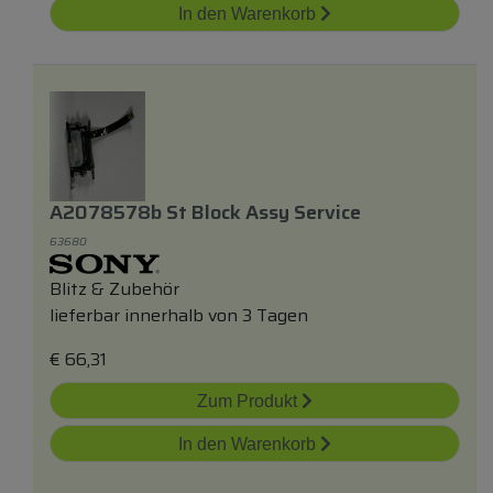
In den Warenkorb
A2078578b St Block Assy Service
63680
Blitz & Zubehör
lieferbar innerhalb von 3 Tagen
€
66,31
Zum Produkt
In den Warenkorb