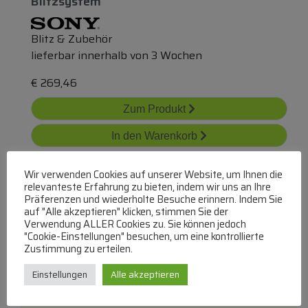
Blitzsystem
Blitz & Zubehör
lieferbar innerhalb von 3 Wochen
€
269,46
Zum Produkt
In den Warenkorb
Wir verwenden Cookies auf unserer Website, um Ihnen die
relevanteste Erfahrung zu bieten, indem wir uns an Ihre
Präferenzen und wiederholte Besuche erinnern. Indem Sie
auf "Alle akzeptieren" klicken, stimmen Sie der
Verwendung ALLER Cookies zu. Sie können jedoch
"Cookie-Einstellungen" besuchen, um eine kontrollierte
Zustimmung zu erteilen.
4860306 Led-Blitzmodul White Stonefly
Rapid
Einstellungen
Alle akzeptieren