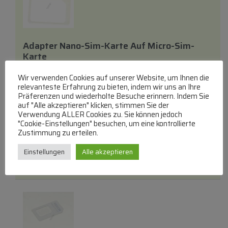
Adapter Nano-Sim-Karte Auf Micro-Sim-
Karte
NOOSY
Wir verwenden Cookies auf unserer Website, um Ihnen die
Simkarten-Adapter
relevanteste Erfahrung zu bieten, indem wir uns an Ihre
Präferenzen und wiederholte Besuche erinnern. Indem Sie
lieferbar innerhalb von 3 Tagen
auf "Alle akzeptieren" klicken, stimmen Sie der
Verwendung ALLER Cookies zu. Sie können jedoch
€
2,71
"Cookie-Einstellungen" besuchen, um eine kontrollierte
Zustimmung zu erteilen.
Zum Produkt
Einstellungen
Alle akzeptieren
In den Warenkorb