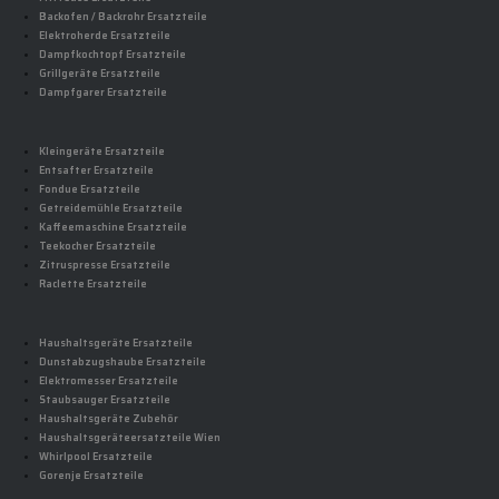
Backofen / Backrohr Ersatzteile
Elektroherde Ersatzteile
Dampfkochtopf Ersatzteile
Grillgeräte Ersatzteile
Dampfgarer Ersatzteile
Kleingeräte Ersatzteile
Entsafter Ersatzteile
Fondue Ersatzteile
Getreidemühle Ersatzteile
Kaffeemaschine Ersatzteile
Teekocher Ersatzteile
Zitruspresse Ersatzteile
Raclette Ersatzteile
Haushaltsgeräte Ersatzteile
Dunstabzugshaube Ersatzteile
Elektromesser Ersatzteile
Staubsauger Ersatzteile
Haushaltsgeräte Zubehör
Haushaltsgeräteersatzteile Wien
Whirlpool Ersatzteile
Gorenje Ersatzteile