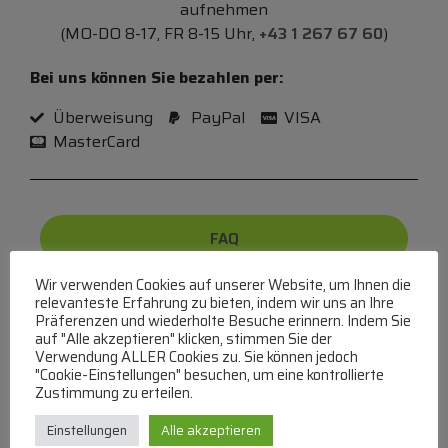
aufnehmen
(MO-DO 8-17, FR 8-15 Uhr,
+43 1 267 67 60
)
Bei uns können Sie bezahlen per:
Überweisung
PayPal
VISA
MasterCard
FAQ
Wir verwenden Cookies auf unserer Website, um Ihnen die
Häufige Fragen zu unserer Website werden in
relevanteste Erfahrung zu bieten, indem wir uns an Ihre
unserer FAQ beantwortet
Präferenzen und wiederholte Besuche erinnern. Indem Sie
auf "Alle akzeptieren" klicken, stimmen Sie der
Verwendung ALLER Cookies zu. Sie können jedoch
"Cookie-Einstellungen" besuchen, um eine kontrollierte
Zustimmung zu erteilen.
Elektra Bregenz
Einstellungen
Alle akzeptieren