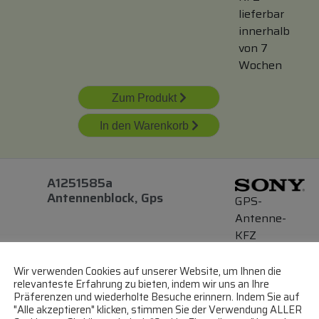
lieferbar
innerhalb
von 7
Wochen
Zum Produkt
In den Warenkorb
A1251585a
Antennenblock, Gps
GPS-
Antenne-
KFZ
lieferbar
innerhalb
Wir verwenden Cookies auf unserer Website, um Ihnen die
relevanteste Erfahrung zu bieten, indem wir uns an Ihre
von 4
Präferenzen und wiederholte Besuche erinnern. Indem Sie auf
Wochen
"Alle akzeptieren" klicken, stimmen Sie der Verwendung ALLER