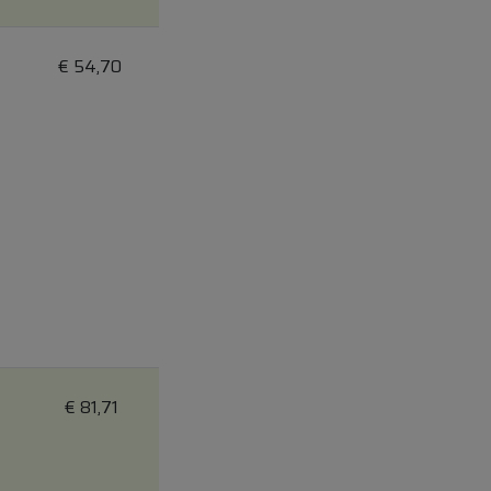
€
54,70
€
81,71