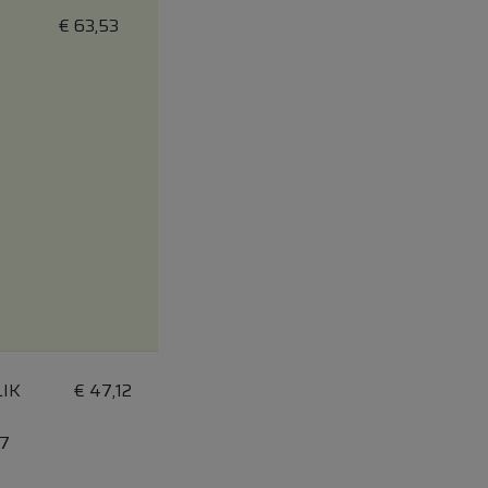
€
63,53
IK
€
47,12
 7