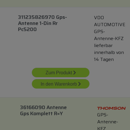
311235826970 Gps-
VDO
Antenne 1-Din Rr
AUTOMOTIVE
Pc5200
GPS-
Antenne-KFZ
lieferbar
innerhalb von
14 Tagen
Zum Produkt
In den Warenkorb
36166090 Antenne
Gps Komplett R=y
GPS-
Antenne-
KFZ