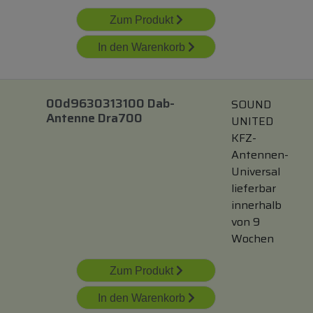
Zum Produkt
In den Warenkorb
00d9630313100 Dab-
SOUND
Antenne Dra700
UNITED
KFZ-
Antennen-
Universal
lieferbar
innerhalb
von 9
Wochen
Zum Produkt
In den Warenkorb