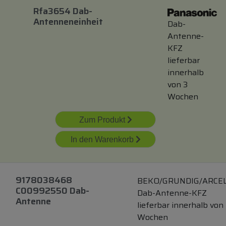
Rfa3654 Dab-
Antenneneinheit
Dab-
Antenne-
KFZ
lieferbar
innerhalb
von 3
Wochen
Zum Produkt
In den Warenkorb
9178038468
BEKO/GRUNDIG/ARCEL
C00992550 Dab-
Dab-Antenne-KFZ
Antenne
lieferbar innerhalb von
Wochen