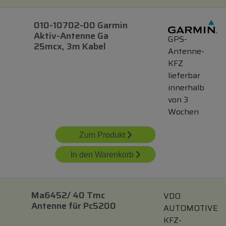
010-10702-00 Garmin
Aktiv-Antenne Ga
GPS-
25mcx, 3m Kabel
Antenne-
KFZ
lieferbar
innerhalb
von 3
Wochen
Zum Produkt
In den Warenkorb
Ma6452/ 40 Tmc
VDO
Antenne
für
Pc5200
AUTOMOTIVE
KFZ-