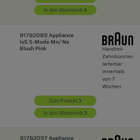
In den Warenkorb
81782089 Appliance
Io5 5-Mode Mn/ Na
Blush Pink
Handteil-
Zahnbürsten
lieferbar
innerhalb
von 7
Wochen
Zum Produkt
In den Warenkorb
81782097 Appliance