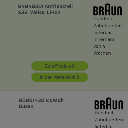
84848361 Antriebsteil
S32, Weiss, Li-Ion
Handteil-
Zahnbürsten
lieferbar
innerhalb
von 4
Wochen
Zum Produkt
In den Warenkorb
80891430 Ics Mdh
Düsen
Handteil-
Zahnbürsten
lieferbar