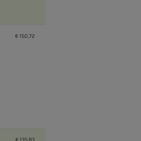
€
150,72
€
135,83