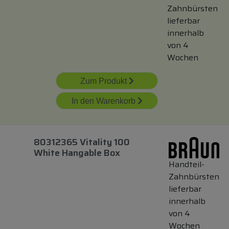
Zahnbürsten
lieferbar
innerhalb
von 4
Wochen
Zum Produkt
In den Warenkorb
80312365 Vitality 100
White Hangable Box
Handteil-
Zahnbürsten
lieferbar
innerhalb
von 4
Wochen