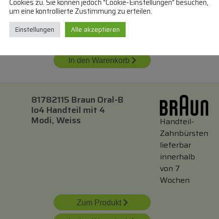
Cookies zu. Sie können jedoch "Cookie-Einstellungen" besuchen,
von 7
um eine kontrollierte Zustimmung zu erteilen.
Wochen
Einstellungen
Alle akzeptieren
Zum Produkt
In den Warenkorb
81782115 Braun Oral-B
Io4 Handteil
mit
4
Modi, Weiss
Handteil-
Zahnbürsten
lieferbar
innerhalb
von 7
Wochen
Zum Produkt