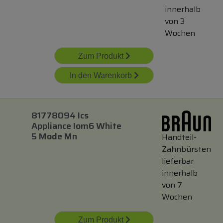
innerhalb
von 3
Wochen
Zum Produkt
In den Warenkorb
81778094 Ics
Appliance Iom6 White
5 Mode Mn
Handteil-
Zahnbürsten
lieferbar
innerhalb
von 7
Wochen
Zum Produkt