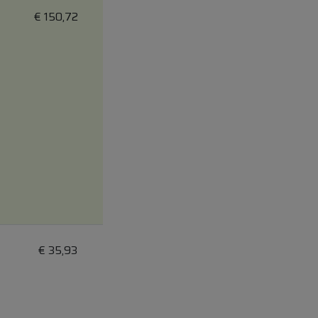
€
150,72
€
35,93