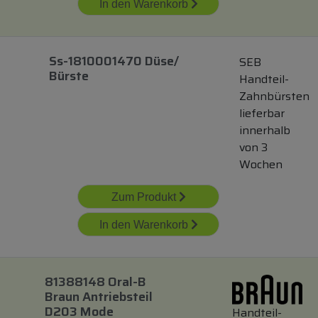
In den Warenkorb
Ss-1810001470 Düse/
SEB
Bürste
Handteil-
Zahnbürsten
lieferbar
innerhalb
von 3
Wochen
Zum Produkt
In den Warenkorb
81388148 Oral-B
Braun Antriebsteil
D203 Mode
Handteil-