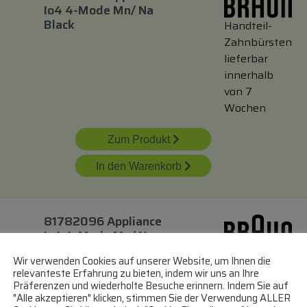
Io4 4-Mode Mn/ Na
Black
Handteil-
Zahnbürsten
lieferbar
innerhalb
von 7
Wochen
Zum Produkt
In den Warenkorb
81782096 Appliance
Io4 4-Mode Mn/ Na
White
Handteil-
Wir verwenden Cookies auf unserer Website, um Ihnen die
Zahnbürsten
relevanteste Erfahrung zu bieten, indem wir uns an Ihre
lieferbar
Präferenzen und wiederholte Besuche erinnern. Indem Sie auf
"Alle akzeptieren" klicken, stimmen Sie der Verwendung ALLER
innerhalb