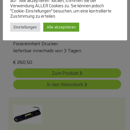
auf "Alle akzeptieren" klicken, stimmen Sie der
Verwendung ALLER Cookies zu. Sie können jedoch
"Cookie-Einstellungen" besuchen, um eine kontrollierte
Zustimmung zu erteilen.
126k36440 Fixiereinheit Phaser 6510
Einstellungen
Alle akzeptieren
Fixiereinheit Drucker
lieferbar innerhalb von 3 Tagen
€
260,50
Zum Produkt
In den Warenkorb