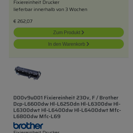
Fixiereinheit Drucker
lieferbar innerhalb von 3 Wochen
€
262,07
Zum Produkt
In den Warenkorb
D00v9u001 Fixiereinheit 230v, F / Brother
Dcp-L6600dw Hl-L6250dn Hl-L6300dw Hl-
L6300dwt Hl-L6400dw Hl-L6400dwt Mfc-
L6800dw Mfc-L69
Fixiereinheit Drucker