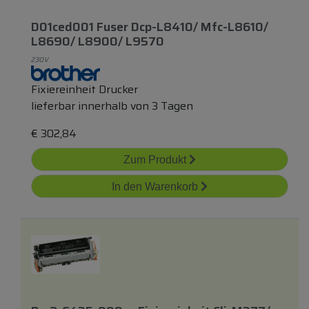
D01ced001 Fuser Dcp-L8410/ Mfc-L8610/
L8690/ L8900/ L9570
230V
Fixiereinheit Drucker
lieferbar innerhalb von 3 Tagen
€
302,84
Zum Produkt
In den Warenkorb