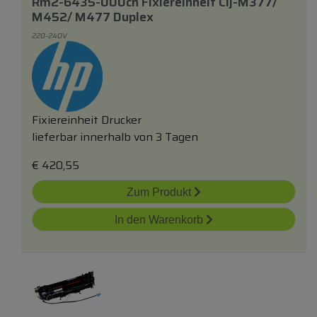
Rm2-6435-000cn Fixiereinheit Clj-M377/
M452/ M477 Duplex
220-240V
Fixiereinheit Drucker
lieferbar innerhalb von 3 Tagen
€
420,55
Zum Produkt
In den Warenkorb