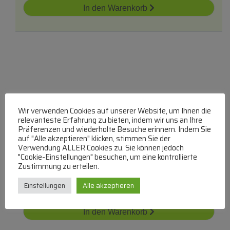
In den Warenkorb
75.08014.860 Afconfindsing
Induktionsmodul 250mm
Wir verwenden Cookies auf unserer Website, um Ihnen die
relevanteste Erfahrung zu bieten, indem wir uns an Ihre
AIR FORCE
Präferenzen und wiederholte Besuche erinnern. Indem Sie
auf "Alle akzeptieren" klicken, stimmen Sie der
Induktionsfeld Komplett
Verwendung ALLER Cookies zu. Sie können jedoch
lieferbar innerhalb von 4 Wochen
"Cookie-Einstellungen" besuchen, um eine kontrollierte
Zustimmung zu erteilen.
€
286,99
Einstellungen
Alle akzeptieren
Zum Produkt
In den Warenkorb