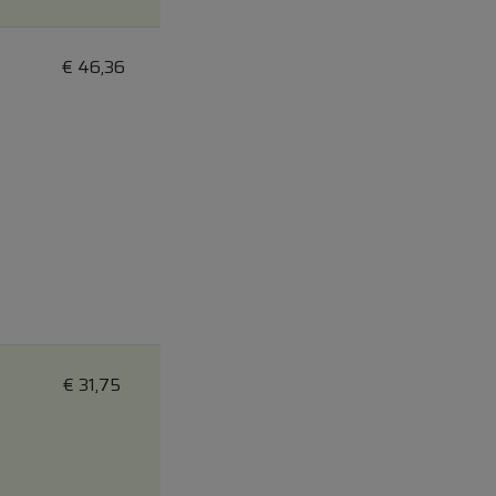
€
46,36
€
31,75