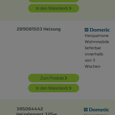
In den Warenkorb
289081503 Heizung
Heizpatrone
Wohnmobile
lieferbar
innerhalb
von 3
Wochen
Zum Produkt
In den Warenkorb
385064442
Heizelement 325w