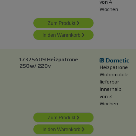
von 4
Wochen
Zum Produkt
In den Warenkorb
17375409 Heizpatrone
250w/ 220v
Heizpatrone
Wohnmobile
lieferbar
innerhalb
von 3
Wochen
Zum Produkt
In den Warenkorb