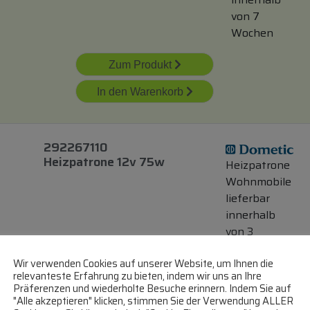
von 7
Wochen
Zum Produkt
In den Warenkorb
292267110
Heizpatrone 12v 75w
Heizpatrone
Wohnmobile
lieferbar
innerhalb
von 3
Wochen
Wir verwenden Cookies auf unserer Website, um Ihnen die
relevanteste Erfahrung zu bieten, indem wir uns an Ihre
Zum Produkt
Präferenzen und wiederholte Besuche erinnern. Indem Sie auf
"Alle akzeptieren" klicken, stimmen Sie der Verwendung ALLER
In den Warenkorb