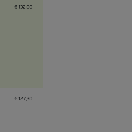
€
132,00
€
127,30