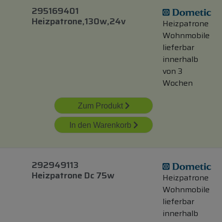
295169401
Heizpatrone,130w,24v
Heizpatrone
Wohnmobile
lieferbar
innerhalb
von 3
Wochen
Zum Produkt
In den Warenkorb
292949113
Heizpatrone Dc 75w
Heizpatrone
Wohnmobile
lieferbar
innerhalb