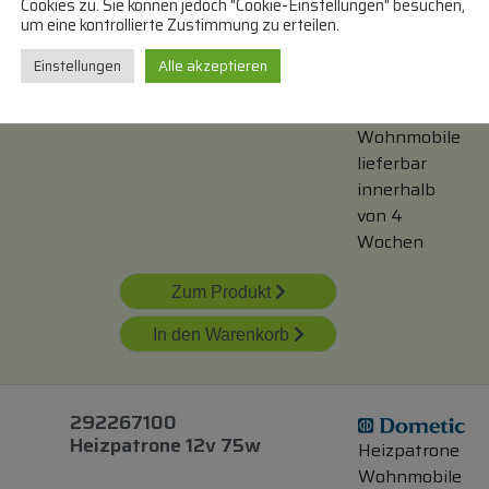
Cookies zu. Sie können jedoch "Cookie-Einstellungen" besuchen,
um eine kontrollierte Zustimmung zu erteilen.
Einstellungen
Alle akzeptieren
207255501 Heizstab/
Heizwiderstand
Heizpatrone
Wohnmobile
lieferbar
innerhalb
von 4
Wochen
Zum Produkt
In den Warenkorb
292267100
Heizpatrone 12v 75w
Heizpatrone
Wohnmobile