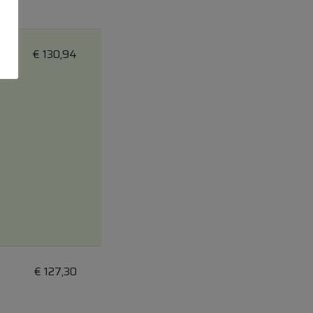
€
130,94
€
127,30