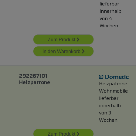
lieferbar
innerhalb
von 4
Wochen
Zum Produkt
In den Warenkorb
292267101
Heizpatrone
Heizpatrone
Wohnmobile
lieferbar
innerhalb
von 3
Wochen
Zum Produkt