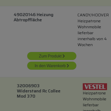
49020146 Heizung
CANDY/HOOVER
Abtropffläche
Heizpatrone
Wohnmobile
lieferbar
innerhalb von 4
Wochen
Zum Produkt
In den Warenkorb
32006903
Widerstand Rc Collee
Heizpatrone
Mod 370
Wohnmobile
lieferbar
innerhalb