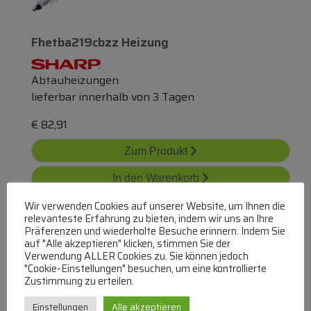
Fhetba219cbzz Heizung
Abtauheizungen
lieferbar innerhalb von 3 Tagen
€
82,91
Zum Produkt
In den Warenkorb
Wir verwenden Cookies auf unserer Website, um Ihnen die
relevanteste Erfahrung zu bieten, indem wir uns an Ihre
Präferenzen und wiederholte Besuche erinnern. Indem Sie
auf "Alle akzeptieren" klicken, stimmen Sie der
Verwendung ALLER Cookies zu. Sie können jedoch
"Cookie-Einstellungen" besuchen, um eine kontrollierte
Zustimmung zu erteilen.
La000002401 Verdampferheizer-
Einstellungen
Alle akzeptieren