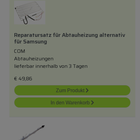
Reparatursatz
für
Abtauheizung
alternativ
für
Samsung
COM
Abtauheizungen
lieferbar innerhalb von 3 Tagen
€
49,86
Zum Produkt
In den Warenkorb