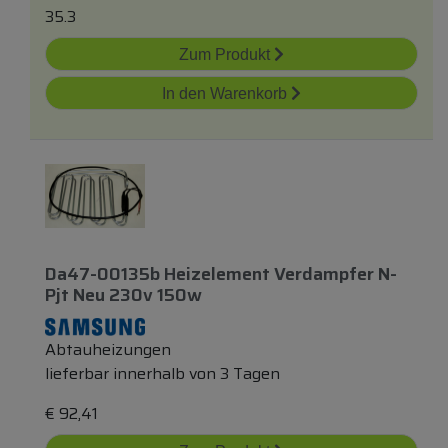
35.3
Zum Produkt
In den Warenkorb
Da47-00135b Heizelement Verdampfer N-
Pjt Neu 230v 150w
Abtauheizungen
lieferbar innerhalb von 3 Tagen
€
92,41