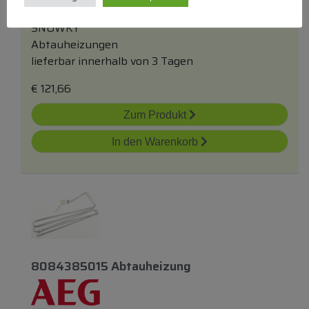
Baugruppe
SNOWKY
Abtauheizungen
lieferbar innerhalb von 3 Tagen
€
121,66
Zum Produkt
In den Warenkorb
8084385015 Abtauheizung