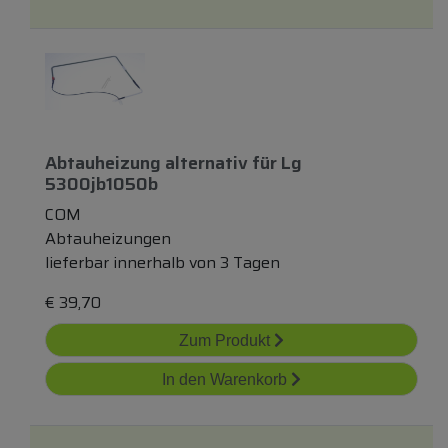
Abtauheizung
alternativ
für
Lg
5300jb1050b
COM
Abtauheizungen
lieferbar innerhalb von 3 Tagen
€
39,70
Zum Produkt
In den Warenkorb