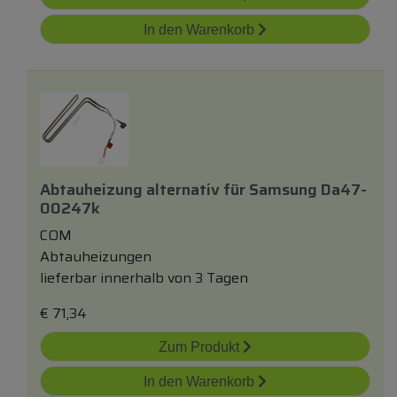
In den Warenkorb
Abtauheizung
alternativ
für
Samsung Da47-
00247k
COM
Abtauheizungen
lieferbar innerhalb von 3 Tagen
€
71,34
Zum Produkt
In den Warenkorb