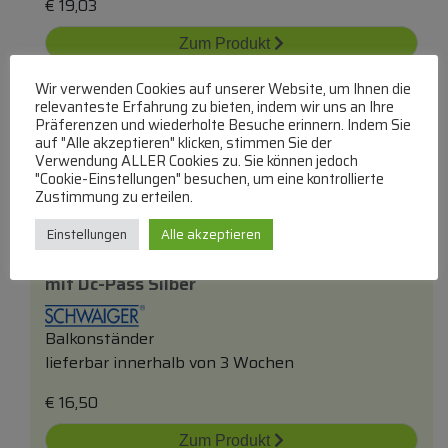
€
19,03
Zum Produkt
In den Warenkorb
Wir verwenden Cookies auf unserer Website, um Ihnen die
relevanteste Erfahrung zu bieten, indem wir uns an Ihre
Präferenzen und wiederholte Besuche erinnern. Indem Sie
auf "Alle akzeptieren" klicken, stimmen Sie der
Verwendung ALLER Cookies zu. Sie können jedoch
"Cookie-Einstellungen" besuchen, um eine kontrollierte
Zustimmung zu erteilen.
Einstellungen
Alle akzeptieren
Vtf8843241 Breitbandverteiler 3-Fach/ 8db
mit
Dc-Pass Silber
Balkonständer
lieferbar innerhalb von 3 Wochen
€
16,50
Zum Produkt