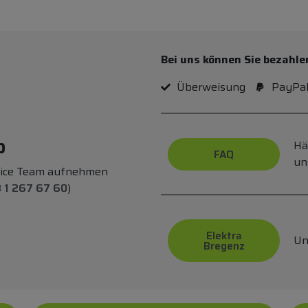
Bei uns können Sie bezahle
Überweisung
PayPa
p
Hä
FAQ
un
vice Team aufnehmen
 1 267 67 60
)
Elektra
Un
Bregenz