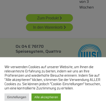
von 3
Wochen
Zum Produkt
In den Warenkorb
Oc 04 E 76170
Speisesystem, Quattro
Wir verwenden Cookies auf unserer Website, um Ihnen die
40mm-Feed
relevanteste Erfahrung zu bieten, indem wir uns an Ihre
Quattro-LNB
Präferenzen und wiederholte Besuche erinnern. Indem Sie auf
"Alle akzeptieren" klicken, stimmen Sie der Verwendung ALLER
lieferbar
Cookies zu. Sie können jedoch "Cookie-Einstellungen" besuchen,
innerhalb
um eine kontrollierte Zustimmung zu erteilen.
von 3
Einstellungen
Alle akzeptieren
Wochen