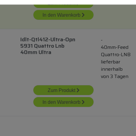
Zum Produkt
In den Warenkorb
Idlt-Qtl412-Ultra-Opn
-
5931 Quattro Lnb
40mm-Feed
40mm Ultra
Quattro-LNB
lieferbar
innerhalb
von 3 Tagen
Zum Produkt
In den Warenkorb