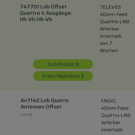
747701 Lnb Offset
TELEVES
Quattro 4 Ausgänge:
40mm-Feed
Hh-Vh-Hb-Vb
Quattro-LNB
lieferbar
innerhalb
von 7
Wochen
Zum Produkt
In den Warenkorb
An7142 Lnb Quatro
ENGEL
Antennes Offset
40mm-Feed
Quattro-LNB
F=0,7DB
lieferbar
innerhalb