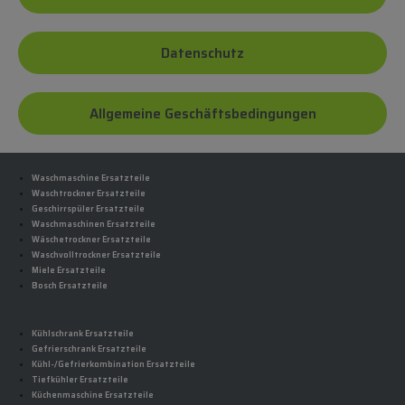
Datenschutz
Allgemeine Geschäftsbedingungen
Waschmaschine Ersatzteile
Waschtrockner Ersatzteile
Geschirrspüler Ersatzteile
Waschmaschinen Ersatzteile
Wäschetrockner Ersatzteile
Waschvolltrockner Ersatzteile
Miele Ersatzteile
Bosch Ersatzteile
Kühlschrank Ersatzteile
Gefrierschrank Ersatzteile
Kühl-/Gefrierkombination Ersatzteile
Tiefkühler Ersatzteile
Küchenmaschine Ersatzteile