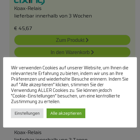
Koax-Relais
lieferbar innerhalb von 3 Wochen
€
45,67
Zum Produkt
In den Warenkorb
Wir verwenden Cookies auf unserer Website, um Ihnen die
relevanteste Erfahrung zu bieten, indem wir uns an Ihre
Präferenzen und wiederholte Besuche erinnern. Indem Sie
auf "Alle akzeptieren" klicken, stimmen Sie der
Verwendung ALLER Cookies zu. Sie können jedoch
"Cookie-Einstellungen" besuchen, um eine kontrollierte
Zustimmung zu erteilen.
87669 Umschalter Bnc 2 Port Manuell
Einstellungen
Alle akzeptieren
Bidirektional
DELOCK
Koax-Relais
lieferbar innerhalb von 3 Tagen