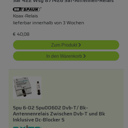
Sar 422 Wsg 871426 Sat-Antennen-Relais
Koax-Relais
lieferbar innerhalb von 3 Wochen
€
40,08
Zum Produkt
In den Warenkorb
Spu 6-02 Spu00602 Dvb-T/ Bk-
Antennenrelais Zwischen Dvb-T
und
Bk
Inklusive Dc-Blocker S