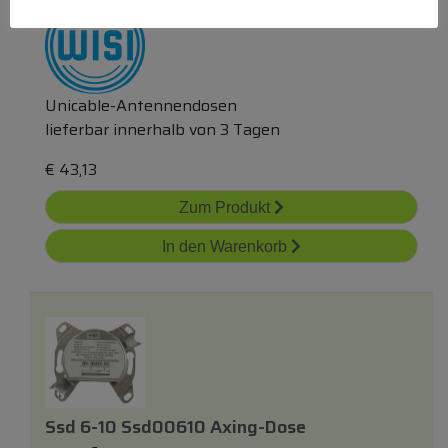
Unicable-Antennendosen
lieferbar innerhalb von 3 Tagen
€
43,13
Zum Produkt
In den Warenkorb
Ssd 6-10 Ssd00610 Axing-Dose