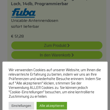
Loch, 14db, Programmierbar
Unicable-Antennendosen
sofort lieferbar
€
51,28
Zum Produkt
In den Warenkorb
Wir verwenden Cookies auf unserer Website, um Ihnen die
relevanteste Erfahrung zu bieten, indem wir uns an Ihre
Präferenzen und wiederholte Besuche erinnern. Indem Sie
auf "Alle akzeptieren" klicken, stimmen Sie der
Verwendung ALLER Cookies zu. Sie können jedoch
"Cookie-Einstellungen" besuchen, um eine kontrollierte
Zustimmung zu erteilen.
Db 64 11334 Unicable Antennendose, 1 Stück,
Sat-Tv-Fm, 47...2150mhz
Einstellungen
Alle akzeptieren