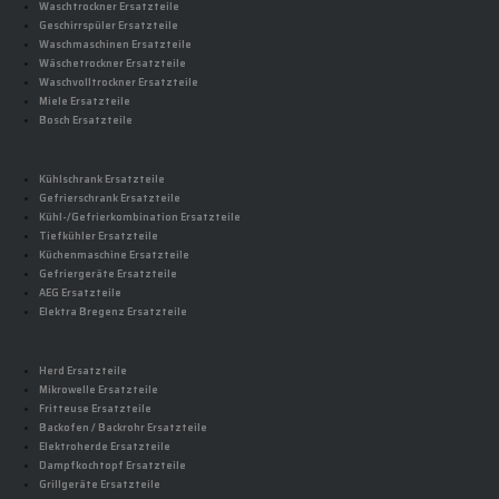
Waschtrockner Ersatzteile
Geschirrspüler Ersatzteile
Waschmaschinen Ersatzteile
Wäschetrockner Ersatzteile
Waschvolltrockner Ersatzteile
Miele Ersatzteile
Bosch Ersatzteile
Kühlschrank Ersatzteile
Gefrierschrank Ersatzteile
Kühl-/Gefrierkombination Ersatzteile
Tiefkühler Ersatzteile
Küchenmaschine Ersatzteile
Gefriergeräte Ersatzteile
AEG Ersatzteile
Elektra Bregenz Ersatzteile
Herd Ersatzteile
Mikrowelle Ersatzteile
Fritteuse Ersatzteile
Backofen / Backrohr Ersatzteile
Elektroherde Ersatzteile
Dampfkochtopf Ersatzteile
Grillgeräte Ersatzteile