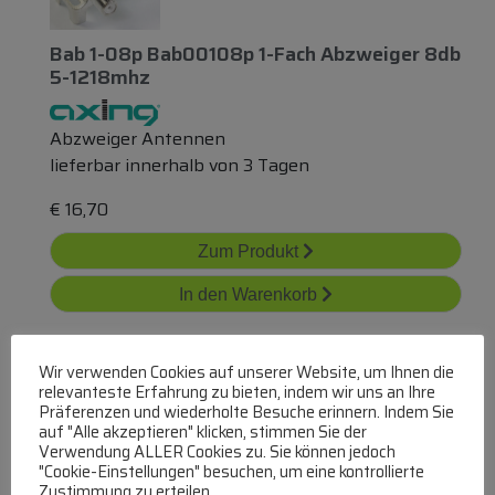
Bab 1-08p Bab00108p 1-Fach Abzweiger 8db
5-1218mhz
Abzweiger Antennen
lieferbar innerhalb von 3 Tagen
€
16,70
Zum Produkt
In den Warenkorb
Wir verwenden Cookies auf unserer Website, um Ihnen die
relevanteste Erfahrung zu bieten, indem wir uns an Ihre
Präferenzen und wiederholte Besuche erinnern. Indem Sie
auf "Alle akzeptieren" klicken, stimmen Sie der
Verwendung ALLER Cookies zu. Sie können jedoch
"Cookie-Einstellungen" besuchen, um eine kontrollierte
Ova 418 22510147 Abzweiger 4-Fach 18db
Zustimmung zu erteilen.