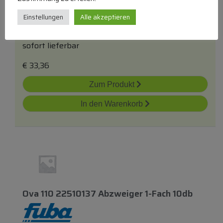
Einstellungen
Alle akzeptieren
4fach Abzweiger Antennen
sofort lieferbar
€
33,36
Zum Produkt
In den Warenkorb
Ova 110 22510137 Abzweiger 1-Fach 10db