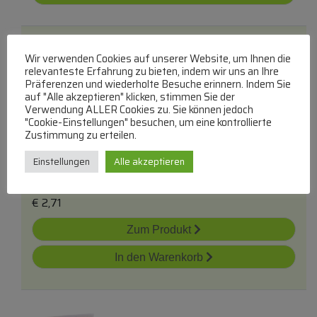
Wir verwenden Cookies auf unserer Website, um Ihnen die
relevanteste Erfahrung zu bieten, indem wir uns an Ihre
Präferenzen und wiederholte Besuche erinnern. Indem Sie
auf "Alle akzeptieren" klicken, stimmen Sie der
Verwendung ALLER Cookies zu. Sie können jedoch
1,0k-0,1w Smd-Metallschichtwiderstand
"Cookie-Einstellungen" besuchen, um eine kontrollierte
0603 -rohs-Konform-
Zustimmung zu erteilen.
0,1W-SMD-Metallschichtwiderstand
Einstellungen
Alle akzeptieren
lieferbar innerhalb von 3 Tagen
€
2,71
Zum Produkt
In den Warenkorb