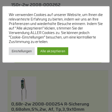
150r-2w 2008-000262
Sicherungswiderstand 150ohm 5% 2w A
Wir verwenden Cookies auf unserer Website, um Ihnen die
relevanteste Erfahrung zu bieten, indem wir uns an Ihre
2W-Sicherheitswiderstand
Präferenzen und wiederholte Besuche erinnern. Indem Sie
auf "Alle akzeptieren" klicken, stimmen Sie der
lieferbar innerhalb von 3 Wochen
Verwendung ALLER Cookies zu. Sie können jedoch
"Cookie-Einstellungen" besuchen, um eine kontrollierte
€
6,44
Zustimmung zu erteilen.
Zum Produkt
Einstellungen
Alle akzeptieren
In den Warenkorb
0,68r-2w 2008-000254 R-Sicherung
0,68ohm,5%,2w, Af, Tp,3,9x10mm