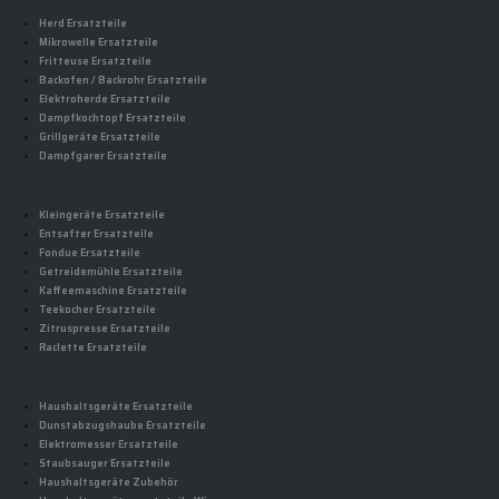
Herd Ersatzteile
Mikrowelle Ersatzteile
Fritteuse Ersatzteile
Backofen / Backrohr Ersatzteile
Elektroherde Ersatzteile
Dampfkochtopf Ersatzteile
Grillgeräte Ersatzteile
Dampfgarer Ersatzteile
Kleingeräte Ersatzteile
Entsafter Ersatzteile
Fondue Ersatzteile
Getreidemühle Ersatzteile
Kaffeemaschine Ersatzteile
Teekocher Ersatzteile
Zitruspresse Ersatzteile
Raclette Ersatzteile
Haushaltsgeräte Ersatzteile
Dunstabzugshaube Ersatzteile
Elektromesser Ersatzteile
Staubsauger Ersatzteile
Haushaltsgeräte Zubehör