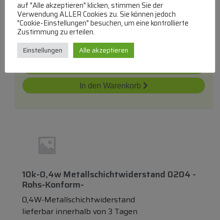
120k-0,4w Metallschichtwiderstand 0204
auf "Alle akzeptieren" klicken, stimmen Sie der
Verwendung ALLER Cookies zu. Sie können jedoch
0,4W-Metallschichtwiderstand
"Cookie-Einstellungen" besuchen, um eine kontrollierte
lieferbar innerhalb von 3 Tagen
Zustimmung zu erteilen.
€
2,71
Einstellungen
Alle akzeptieren
Zum Produkt
In den Warenkorb
10k-0,4w Metallschichtwiderstand 0204 -
Rohs-Konform-
0,4W-Metallschichtwiderstand
lieferbar innerhalb von 3 Tagen