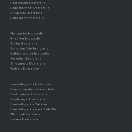
Elektroherde Ersatzteile
Dampfkochtopf Ersatzteile
Grillgeräte Ersatzteile
Dampfgarer Ersatzteile
Kleingeräte Ersatzteile
Entsafter Ersatzteile
Fondue Ersatzteile
Getreidemühle Ersatzteile
Kaffeemaschine Ersatzteile
Teekocher Ersatzteile
Zitruspresse Ersatzteile
Raclette Ersatzteile
Haushaltsgeräte Ersatzteile
Dunstabzugshaube Ersatzteile
Elektromesser Ersatzteile
Staubsauger Ersatzteile
Haushaltsgeräte Zubehör
Haushaltsgeräteersatzteile Wien
Whirlpool Ersatzteile
Gorenje Ersatzteile