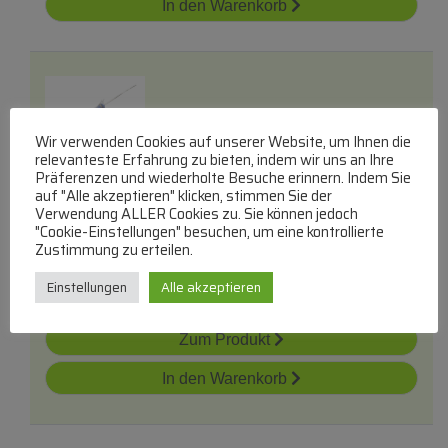
In den Warenkorb
Wir verwenden Cookies auf unserer Website, um Ihnen die
relevanteste Erfahrung zu bieten, indem wir uns an Ihre
Präferenzen und wiederholte Besuche erinnern. Indem Sie
0,15r-2w Drahtwiderstand Axial 0613 -rohs-
auf "Alle akzeptieren" klicken, stimmen Sie der
Konform-
Verwendung ALLER Cookies zu. Sie können jedoch
"Cookie-Einstellungen" besuchen, um eine kontrollierte
2W-Axial-Drahtwiderstand
Zustimmung zu erteilen.
lieferbar innerhalb von 3 Tagen
Einstellungen
Alle akzeptieren
€
2,71
Zum Produkt
In den Warenkorb