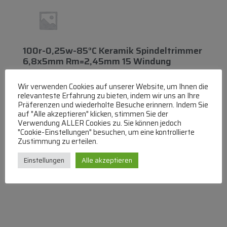
100r-0,25w-85°c Keramik Spindeltrimmer
6,8x5mm Rm=2,45mm 15 Windung
0,25W Spindeltrimmer
Wir verwenden Cookies auf unserer Website, um Ihnen die
lieferbar innerhalb von 3 Tagen
relevanteste Erfahrung zu bieten, indem wir uns an Ihre
Präferenzen und wiederholte Besuche erinnern. Indem Sie
€
6,94
auf "Alle akzeptieren" klicken, stimmen Sie der
Verwendung ALLER Cookies zu. Sie können jedoch
Zum Produkt
"Cookie-Einstellungen" besuchen, um eine kontrollierte
Zustimmung zu erteilen.
In den Warenkorb
Einstellungen
Alle akzeptieren