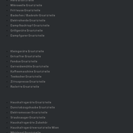
Herd Ersatzteile
Mikrowelle Ersatzteile
Fritteuse Ersatzteile
Backofen / Backrohr Ersatzteile
Elektroherde Ersatzteile
Dampfkochtopf Ersatzteile
Grillgeräte Ersatzteile
Dampfgarer Ersatzteile
Kleingeräte Ersatzteile
Entsafter Ersatzteile
Fondue Ersatzteile
Getreidemühle Ersatzteile
Kaffeemaschine Ersatzteile
Teekocher Ersatzteile
Zitruspresse Ersatzteile
Raclette Ersatzteile
Haushaltsgeräte Ersatzteile
Dunstabzugshaube Ersatzteile
Elektromesser Ersatzteile
Staubsauger Ersatzteile
Haushaltsgeräte Zubehör
Haushaltsgeräteersatzteile Wien
Whirlpool Ersatzteile