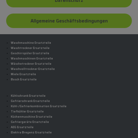
Datenschutz
Allgemeine Geschäftsbedingungen
Waschmaschine Ersatzteile
Waschtrockner Ersatzteile
Geschirrspüler Ersatzteile
Waschmaschinen Ersatzteile
Wäschetrockner Ersatzteile
Waschvolltrockner Ersatzteile
Miele Ersatzteile
Bosch Ersatzteile
Kühlschrank Ersatzteile
Gefrierschrank Ersatzteile
Kühl-/Gefrierkombination Ersatzteile
Tiefkühler Ersatzteile
Küchenmaschine Ersatzteile
Gefriergeräte Ersatzteile
AEG Ersatzteile
Elektra Bregenz Ersatzteile