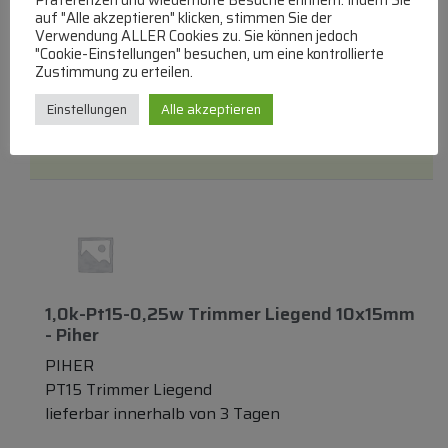
lieferbar innerhalb von 3 Tagen
auf "Alle akzeptieren" klicken, stimmen Sie der
Verwendung ALLER Cookies zu. Sie können jedoch
"Cookie-Einstellungen" besuchen, um eine kontrollierte
€
3,35
Zustimmung zu erteilen.
Zum Produkt
Einstellungen
Alle akzeptieren
In den Warenkorb
1,0k-Pt15-0,25w Trimmer Liegend 10x15mm
- Piher
PIHER
PT15 Trimmer Liegend
lieferbar innerhalb von 3 Tagen