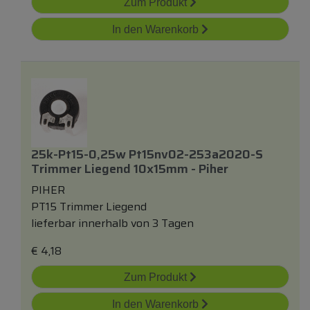
Zum Produkt
In den Warenkorb
25k-Pt15-0,25w Pt15nv02-253a2020-S
Trimmer Liegend 10x15mm - Piher
PIHER
PT15 Trimmer Liegend
lieferbar innerhalb von 3 Tagen
€
4,18
Zum Produkt
In den Warenkorb