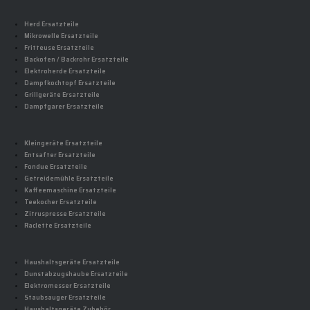
Herd Ersatzteile
Mikrowelle Ersatzteile
Fritteuse Ersatzteile
Backofen / Backrohr Ersatzteile
Elektroherde Ersatzteile
Dampfkochtopf Ersatzteile
Grillgeräte Ersatzteile
Dampfgarer Ersatzteile
Kleingeräte Ersatzteile
Entsafter Ersatzteile
Fondue Ersatzteile
Getreidemühle Ersatzteile
Kaffeemaschine Ersatzteile
Teekocher Ersatzteile
Zitruspresse Ersatzteile
Raclette Ersatzteile
Haushaltsgeräte Ersatzteile
Dunstabzugshaube Ersatzteile
Elektromesser Ersatzteile
Staubsauger Ersatzteile
Haushaltsgeräte Zubehör