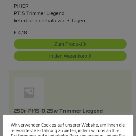
PIHER
PT15 Trimmer Liegend
lieferbar innerhalb von 3 Tagen
€
4,18
Zum Produkt
In den Warenkorb
250r-Pt15-0,25w Trimmer Liegend
10x15mm -rohs-Konform-
Wir verwenden Cookies auf unserer Website, um Ihnen die
PIHER
relevanteste Erfahrung zu bieten, indem wir uns an Ihre
PT15 Trimmer Liegend
Präferenzen und wiederholte Besuche erinnern. Indem Sie