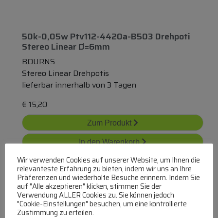
50k-0,05w Ptv112-4420a-B503 Drehpoti
Stereo Linear Ø=6mm
BOURNS
Stereo Linear Drehpotis
lieferbar innerhalb von 3 Tagen
€
15,20
Zum Produkt
In den Warenkorb
Wir verwenden Cookies auf unserer Website, um Ihnen die
relevanteste Erfahrung zu bieten, indem wir uns an Ihre
Präferenzen und wiederholte Besuche erinnern. Indem Sie
auf "Alle akzeptieren" klicken, stimmen Sie der
Verwendung ALLER Cookies zu. Sie können jedoch
"Cookie-Einstellungen" besuchen, um eine kontrollierte
Zustimmung zu erteilen.