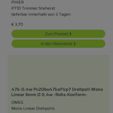
PIHER
PT10 Trimmer Stehend
lieferbar innerhalb von 3 Tagen
€
3,70
Zum Produkt
In den Warenkorb
47k-0,4w Pc20bu47kaf1cp7 Drehpoti Mono
Linear 6mm Ø 0,4w -rohs-Konform-
OMEG
Mono Linear Drehpotis