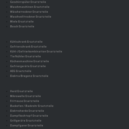
Geschirrspüler Ersatzteile
Waschmaschinen Ersatzteile
Wäschetrockner Ersatzteile
Waschvolltrockner Ersatzteile
Miele Ersatzteile
Bosch Ersatzteile
Kühlschrank Ersatzteile
Gefrierschrank Ersatzteile
Kühl-/Gefrierkombination Ersatzteile
Tiefkühler Ersatzteile
Küchenmaschine Ersatzteile
Gefriergeräte Ersatzteile
AEG Ersatzteile
Elektra Bregenz Ersatzteile
Herd Ersatzteile
Mikrowelle Ersatzteile
Fritteuse Ersatzteile
Backofen / Backrohr Ersatzteile
Elektroherde Ersatzteile
Dampfkochtopf Ersatzteile
Grillgeräte Ersatzteile
Dampfgarer Ersatzteile