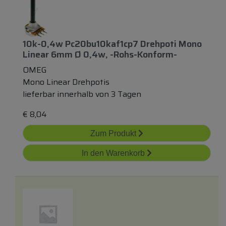
10k-0,4w Pc20bu10kaf1cp7 Drehpoti Mono
Linear 6mm Ø 0,4w, -rohs-Konform-
OMEG
Mono Linear Drehpotis
lieferbar innerhalb von 3 Tagen
€
8,04
Zum Produkt
In den Warenkorb