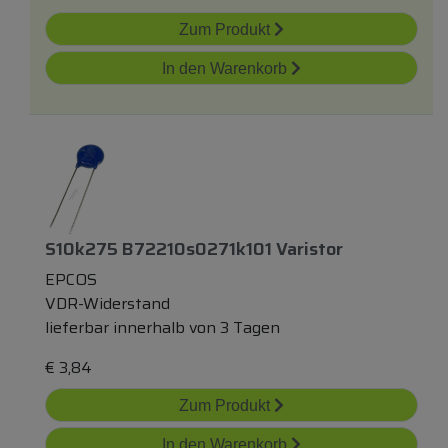
Zum Produkt
In den Warenkorb
S10k275 B72210s0271k101 Varistor
EPCOS
VDR-Widerstand
lieferbar innerhalb von 3 Tagen
€
3,84
Zum Produkt
In den Warenkorb