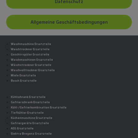
Datenschutz
Allgemeine Geschäftsbedingungen
Waschmaschine Ersatzteile
Waschtrockner Ersatzteile
Geschirrspüler Ersatzteile
Waschmaschinen Ersatzteile
Wäschetrockner Ersatzteile
Waschvolltrockner Ersatzteile
Miele Ersatzteile
Bosch Ersatzteile
Kühlschrank Ersatzteile
Gefrierschrank Ersatzteile
Kühl-/Gefrierkombination Ersatzteile
Tiefkühler Ersatzteile
Küchenmaschine Ersatzteile
Gefriergeräte Ersatzteile
AEG Ersatzteile
Elektra Bregenz Ersatzteile