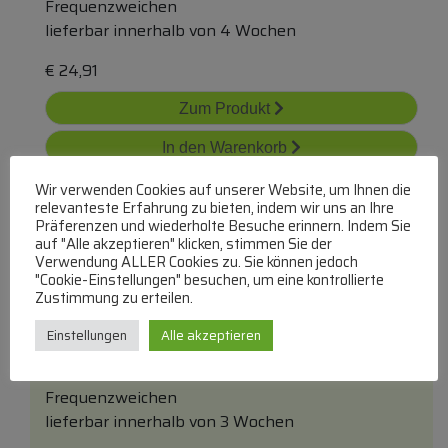
Frequenzweichen
lieferbar innerhalb von 4 Wochen
€
24,91
Zum Produkt
In den Warenkorb
Wir verwenden Cookies auf unserer Website, um Ihnen die
relevanteste Erfahrung zu bieten, indem wir uns an Ihre
Präferenzen und wiederholte Besuche erinnern. Indem Sie
auf "Alle akzeptieren" klicken, stimmen Sie der
Verwendung ALLER Cookies zu. Sie können jedoch
"Cookie-Einstellungen" besuchen, um eine kontrollierte
Zustimmung zu erteilen.
5868 Weiche Pacto
Einstellungen
Alle akzeptieren
1 STK.
VISATON
Frequenzweichen
lieferbar innerhalb von 3 Wochen