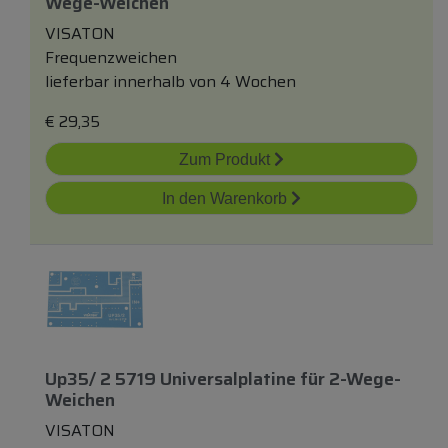
Wege-Weichen
VISATON
Frequenzweichen
lieferbar innerhalb von 4 Wochen
€
29,35
Zum Produkt
In den Warenkorb
Up35/ 2 5719 Universalplatine
für
2-Wege-
Weichen
VISATON