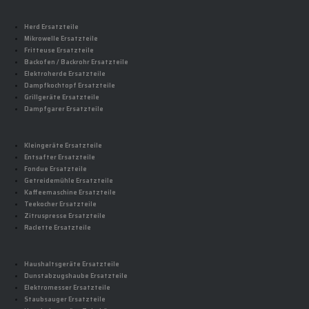
Herd Ersatzteile
Mikrowelle Ersatzteile
Fritteuse Ersatzteile
Backofen / Backrohr Ersatzteile
Elektroherde Ersatzteile
Dampfkochtopf Ersatzteile
Grillgeräte Ersatzteile
Dampfgarer Ersatzteile
Kleingeräte Ersatzteile
Entsafter Ersatzteile
Fondue Ersatzteile
Getreidemühle Ersatzteile
Kaffeemaschine Ersatzteile
Teekocher Ersatzteile
Zitruspresse Ersatzteile
Raclette Ersatzteile
Haushaltsgeräte Ersatzteile
Dunstabzugshaube Ersatzteile
Elektromesser Ersatzteile
Staubsauger Ersatzteile