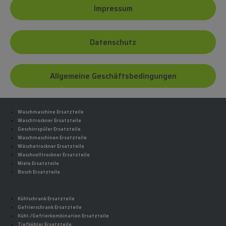
Impressum
Datenschutz
Allgemeine Geschäftsbedingungen
Waschmaschine Ersatzteile
Waschtrockner Ersatzteile
Geschirrspüler Ersatzteile
Waschmaschinen Ersatzteile
Wäschetrockner Ersatzteile
Waschvolltrockner Ersatzteile
Miele Ersatzteile
Bosch Ersatzteile
Kühlschrank Ersatzteile
Gefrierschrank Ersatzteile
Kühl-/Gefrierkombination Ersatzteile
Tiefkühler Ersatzteile