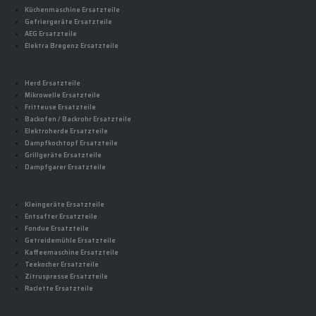
Küchenmaschine Ersatzteile
Gefriergeräte Ersatzteile
AEG Ersatzteile
Elektra Bregenz Ersatzteile
Herd Ersatzteile
Mikrowelle Ersatzteile
Fritteuse Ersatzteile
Backofen / Backrohr Ersatzteile
Elektroherde Ersatzteile
Dampfkochtopf Ersatzteile
Grillgeräte Ersatzteile
Dampfgarer Ersatzteile
Kleingeräte Ersatzteile
Entsafter Ersatzteile
Fondue Ersatzteile
Getreidemühle Ersatzteile
Kaffeemaschine Ersatzteile
Teekocher Ersatzteile
Zitruspresse Ersatzteile
Raclette Ersatzteile