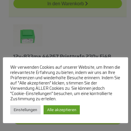
In den Warenkorb
12v-833ma 44267 Printtrafo 230v Ei48
10,0va 42,5x50,5x34,7mm
Wir verwenden Cookies auf unserer Website, um Ihnen die
MYRRA
relevanteste Erfahrung zu bieten, indem wir uns an Ihre
Präferenzen und wiederholte Besuche erinnern. Indem Sie
EI48 Printtrafos 1-Ausgang
auf "Alle akzeptieren" klicken, stimmen Sie der
lieferbar innerhalb von 3 Tagen
Verwendung ALLER Cookies zu. Sie können jedoch
"Cookie-Einstellungen" besuchen, um eine kontrollierte
€
32,78
Zustimmung zu erteilen.
Zum Produkt
Einstellungen
Alle akzeptieren
In den Warenkorb