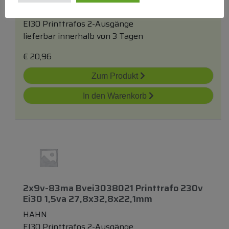
HAHN
EI30 Printtrafos 2-Ausgänge
lieferbar innerhalb von 3 Tagen
€
20,96
Zum Produkt
In den Warenkorb
2x9v-83ma Bvei3038021 Printtrafo 230v
Ei30 1,5va 27,8x32,8x22,1mm
HAHN
EI30 Printtrafos 2-Ausgänge