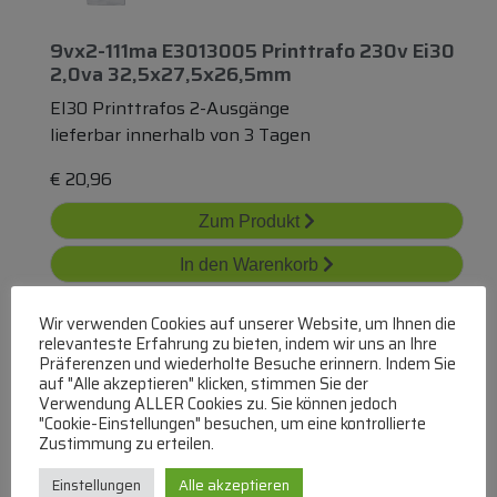
9vx2-111ma E3013005 Printtrafo 230v Ei30
2,0va 32,5x27,5x26,5mm
EI30 Printtrafos 2-Ausgänge
lieferbar innerhalb von 3 Tagen
€
20,96
Zum Produkt
In den Warenkorb
Wir verwenden Cookies auf unserer Website, um Ihnen die
relevanteste Erfahrung zu bieten, indem wir uns an Ihre
Präferenzen und wiederholte Besuche erinnern. Indem Sie
auf "Alle akzeptieren" klicken, stimmen Sie der
Verwendung ALLER Cookies zu. Sie können jedoch
"Cookie-Einstellungen" besuchen, um eine kontrollierte
Zustimmung zu erteilen.
9vx2-128ma Bvei3052866 Printtrafo 230v
Ei30/ 18 2,3va
Einstellungen
Alle akzeptieren