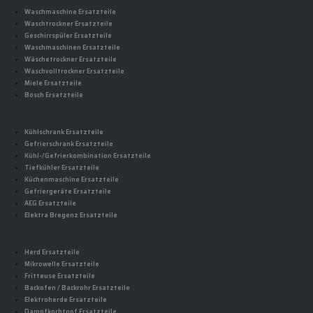
Waschmaschine Ersatzteile
Waschtrockner Ersatzteile
Geschirrspüler Ersatzteile
Waschmaschinen Ersatzteile
Wäschetrockner Ersatzteile
Waschvolltrockner Ersatzteile
Miele Ersatzteile
Bosch Ersatzteile
Kühlschrank Ersatzteile
Gefrierschrank Ersatzteile
Kühl-/Gefrierkombination Ersatzteile
Tiefkühler Ersatzteile
Küchenmaschine Ersatzteile
Gefriergeräte Ersatzteile
AEG Ersatzteile
Elektra Bregenz Ersatzteile
Herd Ersatzteile
Mikrowelle Ersatzteile
Fritteuse Ersatzteile
Backofen / Backrohr Ersatzteile
Elektroherde Ersatzteile
Dampfkochtopf Ersatzteile