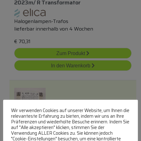
2023m/ R Transformator
Halogenlampen-Trafos
lieferbar innerhalb von 4 Wochen
€
70,31
Zum Produkt
In den Warenkorb
Wir verwenden Cookies auf unserer Website, um Ihnen die
relevanteste Erfahrung zu bieten, indem wir uns an Ihre
545314 Transformator Leistungselektro
Präferenzen und wiederholte Besuche erinnern. Indem Sie
auf "Alle akzeptieren" klicken, stimmen Sie der
Verwendung ALLER Cookies zu. Sie können jedoch
"Cookie-Einstellungen" besuchen, um eine kontrollierte
Halogenlampen-Trafos