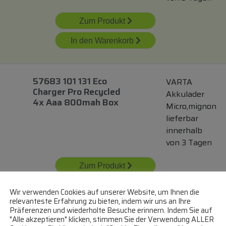
Zum Produkt
In den Warenkorb
57683 101 131 Eco
VARTA
Charger Pro Recycled
Akkulader
4x Aaa 800mah Box
Micro,mignon
lieferbar
innerhalb
von 3 Tagen
Zum Produkt
In den Warenkorb
Wir verwenden Cookies auf unserer Website, um Ihnen die
relevanteste Erfahrung zu bieten, indem wir uns an Ihre
Präferenzen und wiederholte Besuche erinnern. Indem Sie auf
"Alle akzeptieren" klicken, stimmen Sie der Verwendung ALLER