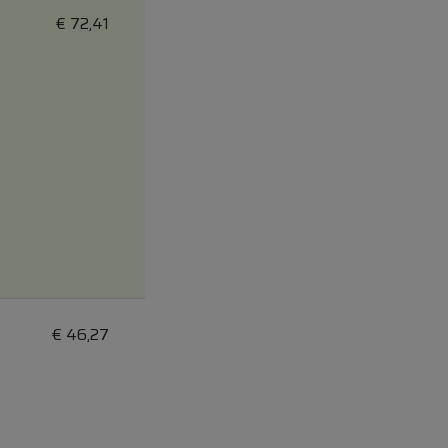
€
72,41
€
46,27