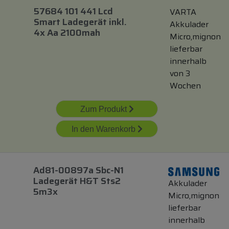
57684 101 441 Lcd
VARTA
Smart Ladegerät
inkl.
Akkulader
4x Aa 2100mah
Micro,mignon
lieferbar
innerhalb
von 3
Wochen
Zum Produkt
In den Warenkorb
Ad81-00897a Sbc-N1
Ladegerät H&t Sts2
Akkulader
5m3x
Micro,mignon
lieferbar
innerhalb