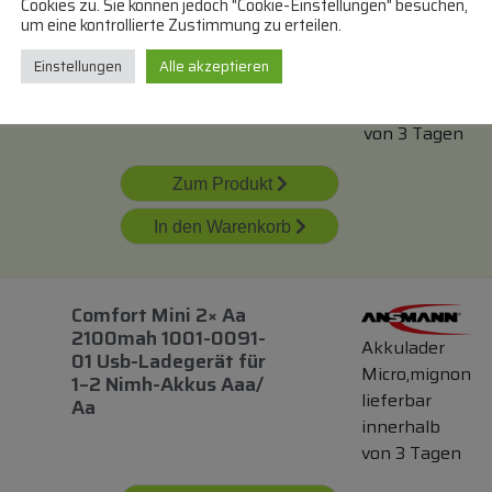
57683 101 111 Eco
VARTA
Cookies zu. Sie können jedoch "Cookie-Einstellungen" besuchen,
Charger Pro
um eine kontrollierte Zustimmung zu erteilen.
Akkulader
Recyclingbox
Micro,mignon
Einstellungen
Alle akzeptieren
lieferbar
innerhalb
von 3 Tagen
Zum Produkt
In den Warenkorb
Comfort Mini 2× Aa
2100mah 1001-0091-
Akkulader
01 Usb-Ladegerät
für
Micro,mignon
1–2 Nimh-Akkus Aaa/
lieferbar
Aa
innerhalb
von 3 Tagen