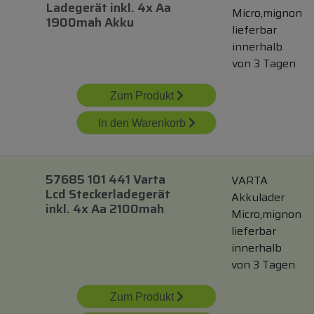
Ladegerät
inkl.
4x Aa
Micro,mignon
1900mah Akku
lieferbar
innerhalb
von 3 Tagen
Zum Produkt
In den Warenkorb
57685 101 441 Varta
VARTA
Lcd Steckerladegerät
Akkulader
inkl.
4x Aa 2100mah
Micro,mignon
lieferbar
innerhalb
von 3 Tagen
Zum Produkt