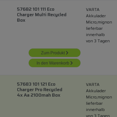
57682 101 111 Eco
VARTA
Charger Multi Recycled
Akkulader
Box
Micro,mignon
lieferbar
innerhalb
von 3 Tagen
Zum Produkt
In den Warenkorb
57683 101 121 Eco
VARTA
Charger Pro Recycled
Akkulader
4x Aa 2100mah Box
Micro,mignon
lieferbar
innerhalb
von 3 Tagen