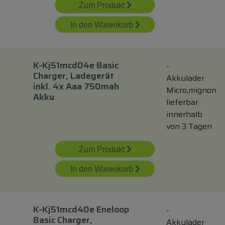
Zum Produkt
In den Warenkorb
K-Kj51mcd04e Basic
-
Charger, Ladegerät
Akkulader
inkl.
4x Aaa 750mah
Micro,mignon
Akku
lieferbar
innerhalb
von 3 Tagen
Zum Produkt
In den Warenkorb
K-Kj51mcd40e Eneloop
-
Basic Charger,
Akkulader