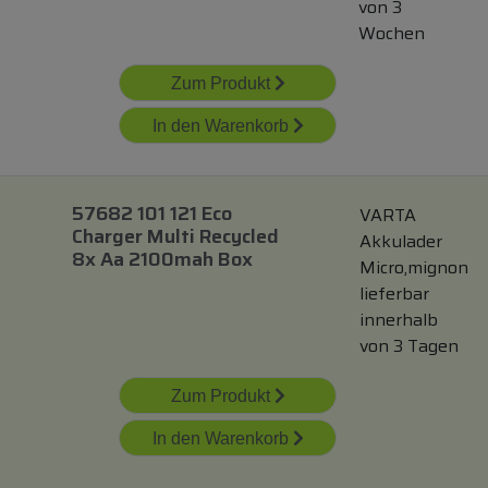
von 3
Wochen
Zum Produkt
In den Warenkorb
57682 101 121 Eco
VARTA
Charger Multi Recycled
Akkulader
8x Aa 2100mah Box
Micro,mignon
lieferbar
innerhalb
von 3 Tagen
Zum Produkt
In den Warenkorb