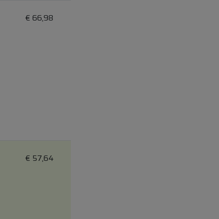
€
66,98
€
57,64